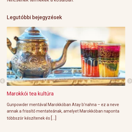
Legutóbbi bejegyzések
Grillre visszük a teát!
b’nahna – ez a neve
A közelgő indián nyár és a kellemesen meleg ő
 Marokkóban naponta
tökéletes körülményeket biztosítanak a hétvégi g
[…]
Éppen ezért ebben a