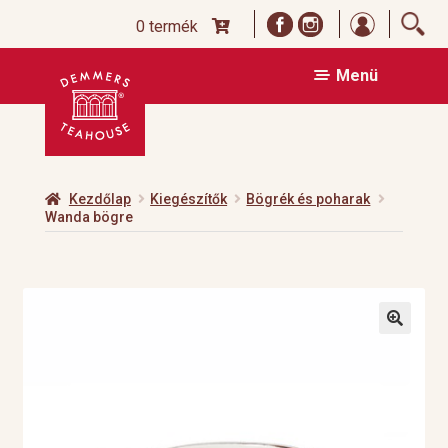
Bejelentk
0 termék
Ugrás
Kilépés
Menü
a
a
navigációhoz
tartalomba
Kezdőlap
Kiegészítők
Bögrék és poharak
Wanda bögre