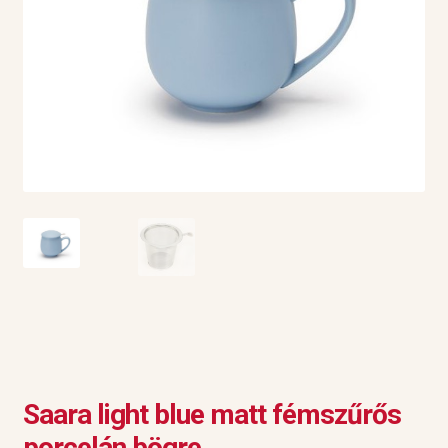
Saara light blue matt fémszűrős
porcelán bögre