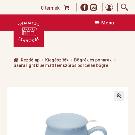
Bejelentk
0 termék
Ugrás
Kilépés
Menü
a
a
navigációhoz
tartalomba
Kezdőlap
Kiegészítők
Bögrék és poharak
Saara light blue matt fémszűrős porcelán bögre