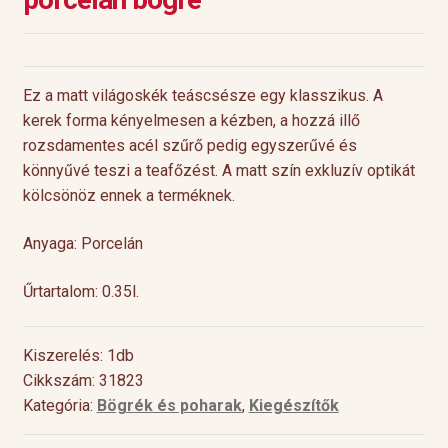
Ez a matt világoskék teáscsésze egy klasszikus. A
kerek forma kényelmesen a kézben, a hozzá illő
rozsdamentes acél szűrő pedig egyszerűvé és
könnyűvé teszi a teafőzést. A matt szín exkluzív optikát
kölcsönöz ennek a terméknek.
Anyaga: Porcelán
Űrtartalom: 0.35l.
Kiszerelés: 1db
Cikkszám: 31823
Kategória:
Bögrék és poharak
,
Kiegészítők