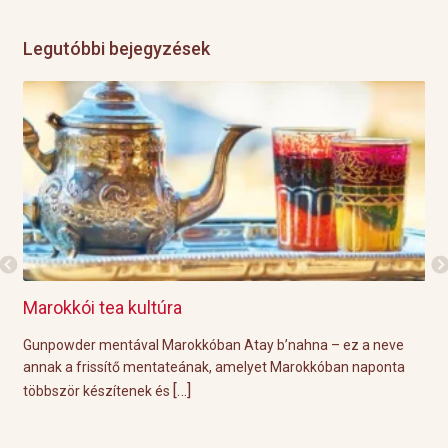
Legutóbbi bejegyzések
ltúra
Grillre visszük a teát!
l Marokkóban Atay b’nahna – ez a neve
A közelgő indián nyár és a
entateának, amelyet Marokkóban naponta
tökéletes körülményeket biz
[…]
[…]
k és
Éppen ezért ebben a