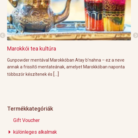
Marokkói tea kultúra
Gri
l
Gunpowder mentával Marokkóban Atay b’nahna – ez a neve
A k
ágot
annak a frissítő mentateának, amelyet Marokkóban naponta
tök
[…]
többször készítenek és
Épp
Termékkategóriák
Gift Voucher
különleges alkalmak