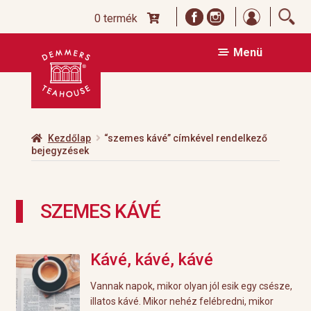
Bejelentk
0 termék
Ugrás
Kilépés
Menü
a
a
navigációhoz
tartalomba
Kezdőlap
“szemes kávé” címkével rendelkező
bejegyzések
SZEMES KÁVÉ
Kávé, kávé, kávé
Vannak napok, mikor olyan jól esik egy csésze,
illatos kávé. Mikor nehéz felébredni, mikor