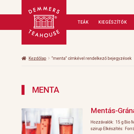
Ugrás
Kilépés
TEÁK
KIEGÉSZÍTŐK
a
a
navigációhoz
tartalomba
Kezdőlap
A tea
Adatkezelé
Fizetés
Hírlevél
Kapcsolat
Kezdőlap
“menta” címkével rendelkező bejegyzések
Üzleteink
Vendéglátás
Vis
MENTA
Mentás-Grán
Hozzávalók: 15 g Bio 
szirup Elkészítés: Forrá