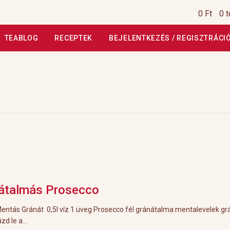
0 Ft
0 
TEABLOG
RECEPTEK
BEJELENTKEZÉS / REGISZTRÁCI
si Tájékoztató
Általános Szerződési Feltételek
Általános Szerz
Kiszállítás, garancia
Kosár
Magunkról
Profil
Receptek
Szállítási
szautasított fizetés
Webáruház
Rólunk
HoReCa
Impresszum
átalmás Prosecco
Mentás Gránát 0,5l víz 1 üveg Prosecco fél gránátalma mentalevelek g
zd le a...