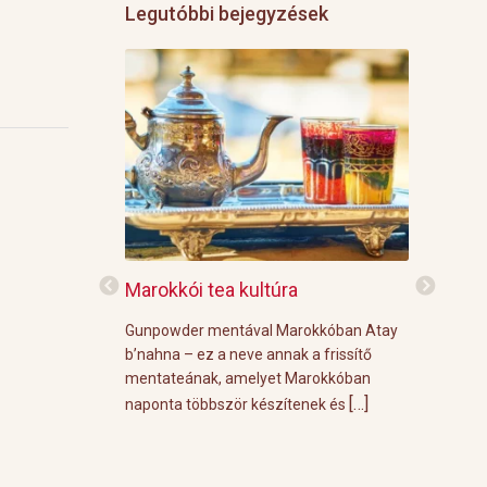
Legutóbbi bejegyzések
f
Marokkói tea kultúra
Grillre vi
z: 3 g Demmers
Gunpowder mentával Marokkóban Atay
A közelgő i
víz Prosecco
b’nahna – ez a neve annak a frissítő
meleg őszi
ünk le 3 g
mentateának, amelyet Marokkóban
körülménye
[…]
[…]
 forró vízzel,
naponta többször készítenek és
grill parti