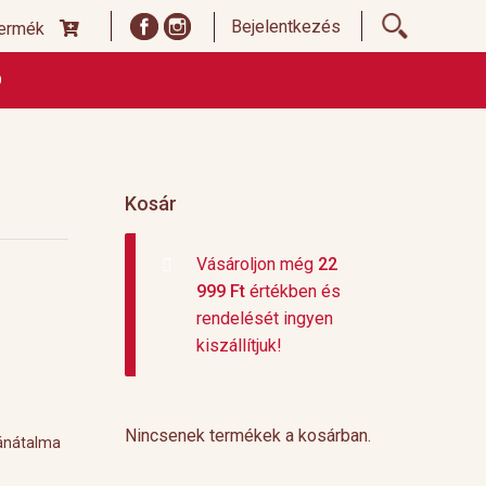
Bejelentkezés
termék
Ó
ődési Feltételek
Címoldal termékek listája, ideiglenes
 és fizetési feltételek
Teafajták, ültetvények
top 10
Kosár
Vásároljon még
22
999
Ft
értékben és
rendelését ingyen
kiszállítjuk!
Nincsenek termékek a kosárban.
ránátalma