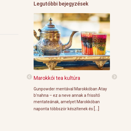
Legutóbbi bejegyzések
f
Marokkói tea kultúra
Grillre vi
z: 3 g Demmers
Gunpowder mentával Marokkóban Atay
A közelgő i
víz Prosecco
b’nahna – ez a neve annak a frissítő
meleg őszi
ünk le 3 g
mentateának, amelyet Marokkóban
körülménye
[…]
[…]
 forró vízzel,
naponta többször készítenek és
grill parti