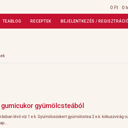
0 Ft
0 
TEABLOG
RECEPTEK
BEJELENTKEZÉS / REGISZTRÁCI
si Tájékoztató
Általános Szerződési Feltételek
Általános Szerz
Kiszállítás, garancia
Kosár
Magunkról
Profil
Receptek
Szállítási
sek
szautasított fizetés
Webáruház
Rólunk
HoReCa
Impresszum
 gumicukor gyümölcsteából
rásban lévő víz 1 e.k. Gyümölcsöskert gyümölcstea 2 e.k. kókuszvirág c
ap...