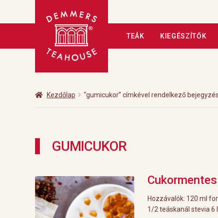
Ugrás
Kilépés
TEÁK
KIEGÉSZÍTŐK
a
a
navigációhoz
tartalomba
Kezdőlap
A tea
Adatkezelé
Fizetés
Hírlevél
Kapcsolat
Kezdőlap
“gumicukor” címkével rendelkező bejegyzé
Üzleteink
Vendéglátás
Vis
GUMICUKOR
Cukormentes
Hozzávalók: 120 ml for
1/2 teáskanál stevia 6 l