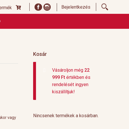
Bejelentkezés
termék
Ó
ődési Feltételek
Címoldal termékek listája, ideiglenes
 és fizetési feltételek
Teafajták, ültetvények
top 10
Kosár
Vásároljon még
22
999
Ft
értékben és
rendelését ingyen
kiszállítjuk!
Nincsenek termékek a kosárban.
ukor vagy