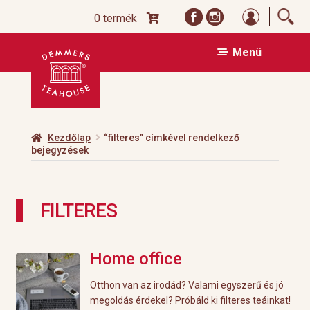
Bejelentk
0 termék
Ugrás
Kilépés
Menü
a
a
navigációhoz
tartalomba
Kezdőlap
“filteres” címkével rendelkező
bejegyzések
FILTERES
Home office
Otthon van az irodád? Valami egyszerű és jó
megoldás érdekel? Próbáld ki filteres teáinkat!