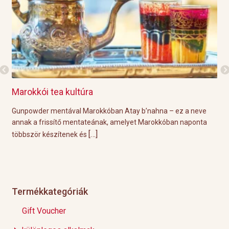
Marokkói tea kultúra
Gri
l
Gunpowder mentával Marokkóban Atay b’nahna – ez a neve
A k
ágot
annak a frissítő mentateának, amelyet Marokkóban naponta
tök
[…]
többször készítenek és
Épp
Termékkategóriák
Gift Voucher