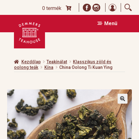
Bejelentk
0 termék
Ugrás
Kilépés
Menü
a
a
navigációhoz
tartalomba
Kezdőlap
Teakínálat
Klasszikus zöld és
oolong teák
Kína
China Oolong Ti Kuan Ying