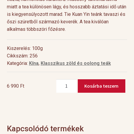
miatt a tea különösen lágy, és hosszabb áztatási idő után
is kiegyensúlyozott marad. Tie Kuan Yin teánk tavaszi és
őszi szüretből származó keverék. A tea kiválóan
alkalmas többszöri főzésre.
Kiszerelés: 100g
Cikkszám: 256
Kategória:
Kína
,
Klasszikus zöld és oolong teák
China
Kosárba teszem
6 990
Ft
Oolong
Ti
Kuan
Ying
mennyiség
Kapcsolódó termékek