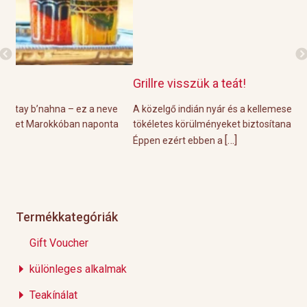
Grillre visszük a teát!
Gr
e
A közelgő indián nyár és a kellemesen meleg őszi napok
A p
a
tökéletes körülményeket biztosítanak a hétvégi grill partikhoz.
öss
[…]
Éppen ezért ebben a
nem
Termékkategóriák
Gift Voucher
különleges alkalmak
Teakínálat