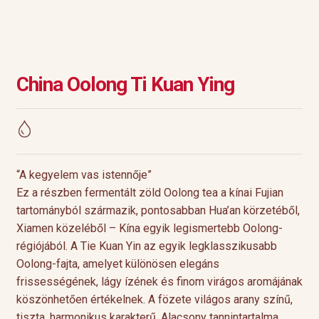
China Oolong Ti Kuan Ying
“A kegyelem vas istennője”
Ez a részben fermentált zöld Oolong tea a kínai Fujian
tartományból származik, pontosabban Hua’an körzetéből,
Xiamen közeléből – Kína egyik legismertebb Oolong-
régiójából. A Tie Kuan Yin az egyik legklasszikusabb
Oolong-fajta, amelyet különösen elegáns
frissességének, lágy ízének és finom virágos aromájának
köszönhetően értékelnek. A fözete világos arany színű,
tiszta, harmonikus karakterű. Alacsony tannintartalma