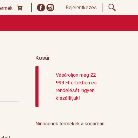
Bejelentkezés
termék
Ó
ődési Feltételek
Címoldal termékek listája, ideiglenes
 és fizetési feltételek
Teafajták, ültetvények
top 10
Kosár
Vásároljon még
22
999
Ft
értékben és
rendelését ingyen
kiszállítjuk!
Nincsenek termékek a kosárban.
sból.