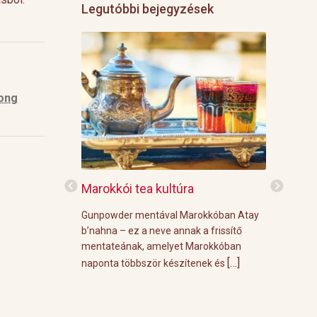
Legutóbbi bejegyzések
long
f
Marokkói tea kultúra
Grillre vi
z: 3 g Demmers
Gunpowder mentával Marokkóban Atay
A közelgő i
víz Prosecco
b’nahna – ez a neve annak a frissítő
meleg őszi
ünk le 3 g
mentateának, amelyet Marokkóban
körülménye
[…]
[…]
 forró vízzel,
naponta többször készítenek és
grill parti