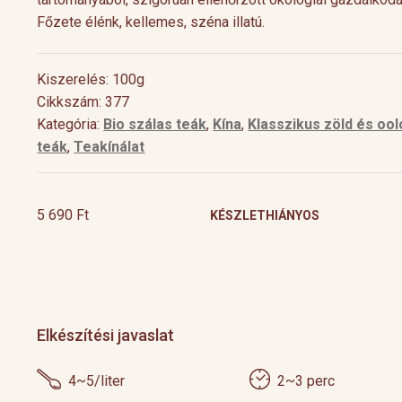
Főzete élénk, kellemes, széna illatú.
Kiszerelés: 100g
Cikkszám: 377
Kategória:
Bio szálas teák
,
Kína
,
Klasszikus zöld és oo
teák
,
Teakínálat
5 690
Ft
KÉSZLETHIÁNYOS
Cocktail Time
Levendulás aperiti
Nyári estéken jól esik egy hűsítő koktél.
Hozzávalók 1 pohárho
Nagy örömünkre a tea egyre nagyobb
Levendulavirág 125 ml 
teret kap a gasztronómiában és a koktél
pezsgő Elkészítés: Önts
[…]
Elkészítési javaslat
készítő mesterek is egyre több
levendulavirágot 125 ml
4~5/liter
2~3 perc