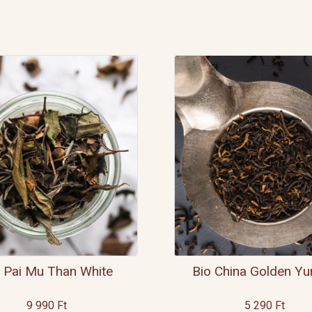
 Pai Mu Than White
Bio China Golden Y
9 990
Ft
5 290
Ft