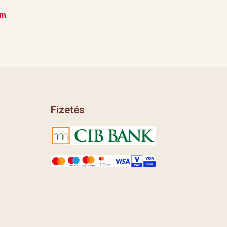
em
Fizetés