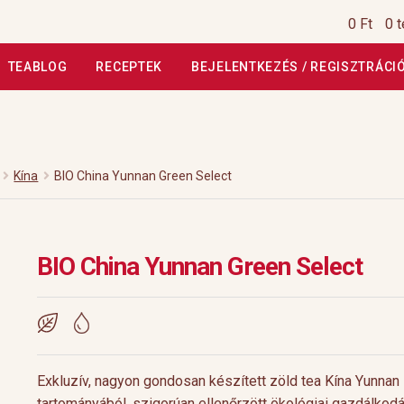
0 Ft
0 
TEABLOG
RECEPTEK
BEJELENTKEZÉS / REGISZTRÁCI
si Tájékoztató
Általános Szerződési Feltételek
Általános Szerz
Kiszállítás, garancia
Kosár
Magunkról
Profil
Receptek
Szállítási
Kína
BIO China Yunnan Green Select
szautasított fizetés
Webáruház
Rólunk
HoReCa
Impresszum
BIO China Yunnan Green Select
Exkluzív, nagyon gondosan készített zöld tea Kína Yunnan
tartományából, szigorúan ellenőrzött ökológiai gazdálkodá