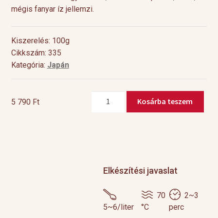
mégis fanyar íz jellemzi.
Kiszerelés: 100g
Cikkszám: 335
Kategória:
Japán
Japan
Kosárba teszem
5 790
Ft
Genmaicha
mennyiség
Elkészítési javaslat
70
2~3
5~6/liter
°C
perc