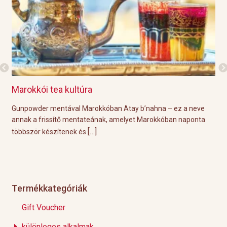
Marokkói tea kultúra
Gri
l
Gunpowder mentával Marokkóban Atay b’nahna – ez a neve
A k
ágot
annak a frissítő mentateának, amelyet Marokkóban naponta
tök
[…]
többször készítenek és
Épp
Termékkategóriák
Gift Voucher
különleges alkalmak