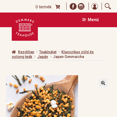
Bejelentk
0 termék
Ugrás
Kilépés
Menü
a
a
navigációhoz
tartalomba
Kezdőlap
Teakínálat
Klasszikus zöld és
oolong teák
Japán
Japan Genmaicha