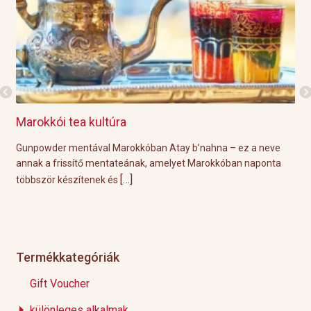
ltúra
Grillre visszük a teát!
l Marokkóban Atay b’nahna – ez a neve
A közelgő indián nyár és a
entateának, amelyet Marokkóban naponta
tökéletes körülményeket biz
[…]
[…]
k és
Éppen ezért ebben a
Termékkategóriák
Gift Voucher
különleges alkalmak