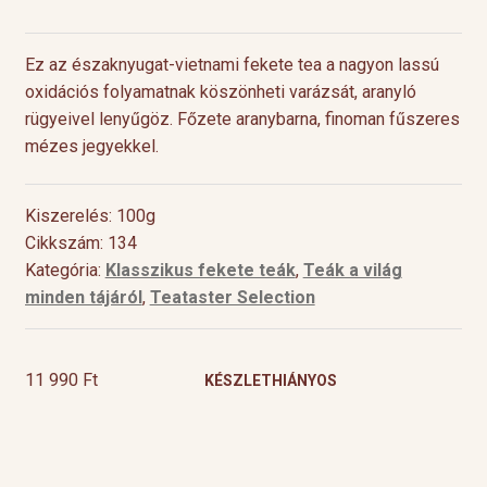
Ez az északnyugat-vietnami fekete tea a nagyon lassú
oxidációs folyamatnak köszönheti varázsát, aranyló
rügyeivel lenyűgöz. Főzete aranybarna, finoman fűszeres
mézes jegyekkel.
Kiszerelés: 100g
Cikkszám: 134
Kategória:
Klasszikus fekete teák
,
Teák a világ
minden tájáról
,
Teataster Selection
11 990
Ft
KÉSZLETHIÁNYOS