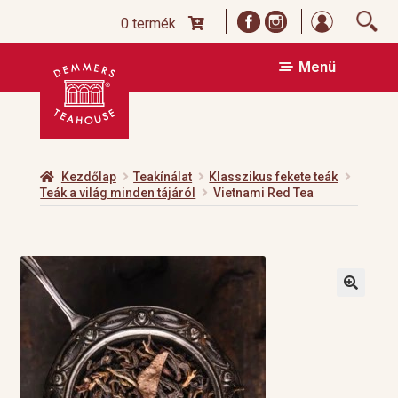
Bejelentk
0 termék
Ugrás
Kilépés
Menü
a
a
navigációhoz
tartalomba
Kezdőlap
Teakínálat
Klasszikus fekete teák
Teák a világ minden tájáról
Vietnami Red Tea