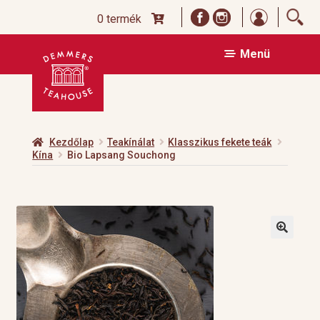
Bejelentk
0 termék
Ugrás
Kilépés
Menü
a
a
navigációhoz
tartalomba
Kezdőlap
Teakínálat
Klasszikus fekete teák
Kína
Bio Lapsang Souchong