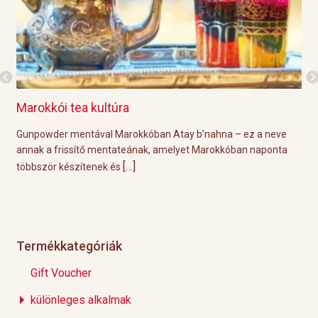
Marokkói tea kultúra
Gri
l
Gunpowder mentával Marokkóban Atay b’nahna – ez a neve
A k
ágot
annak a frissítő mentateának, amelyet Marokkóban naponta
tök
[…]
többször készítenek és
Épp
Termékkategóriák
Gift Voucher
különleges alkalmak