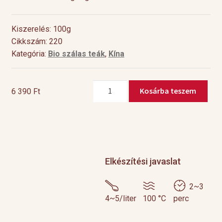
Kiszerelés: 100g
Cikkszám: 220
Kategória:
Bio szálas teák
,
Kína
Bio
Kosárba teszem
6 390
Ft
Lapsang
Souchong
mennyiség
Elkészítési javaslat
2~3
4~5/liter
100 °C
perc