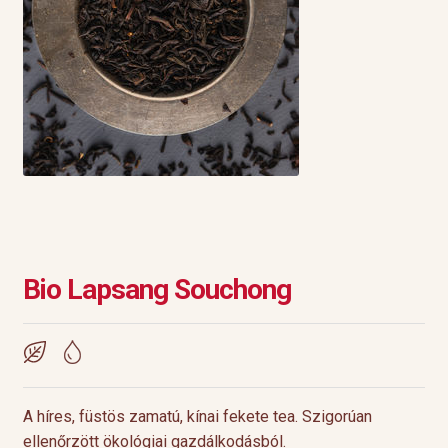
Bio Lapsang Souchong
A híres, füstös zamatú, kínai fekete tea. Szigorúan
ellenőrzött ökológiai gazdálkodásból.