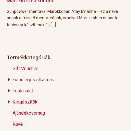
Marokkói tea kultúra
Gri
l
Gunpowder mentával Marokkóban Atay b’nahna – ez a neve
A k
ágot
annak a frissítő mentateának, amelyet Marokkóban naponta
tök
[…]
többször készítenek és
Épp
Termékkategóriák
Gift Voucher
különleges alkalmak
Teakínálat
Kiegészítők
Ajándékcsomag
Kávé