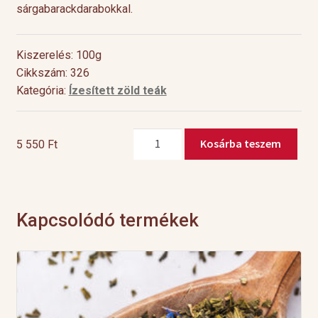
sárgabarackdarabokkal.
Kiszerelés: 100g
Cikkszám: 326
Kategória:
Ízesített zöld teák
Ginseng
Kosárba teszem
5 550
Ft
Royal
mennyiség
Kapcsolódó termékek