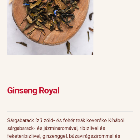
Ginseng Royal
Sárgabarack ízű zöld- és fehér teák keveréke Kínából
sárgabarack- és jázminaromával, ribizlivel és
feketeribizlivel, ginzenggel, búzavirágszirommal és