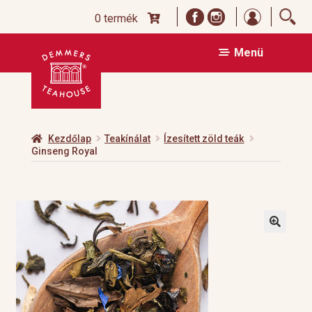
Bejelentk
0 termék
Ugrás
Kilépés
Menü
a
a
navigációhoz
tartalomba
Kezdőlap
Teakínálat
Ízesített zöld teák
Ginseng Royal