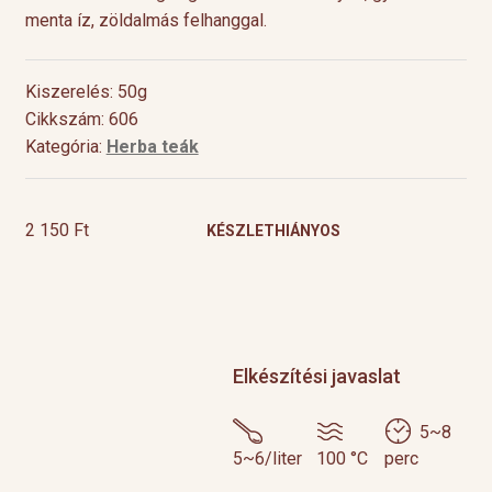
menta íz, zöldalmás felhanggal.
Kiszerelés: 50g
Cikkszám: 606
Kategória:
Herba teák
2 150
Ft
KÉSZLETHIÁNYOS
Elkészítési javaslat
5~8
5~6/liter
100 °C
perc