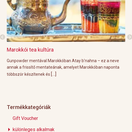
Marokkói tea kultúra
Gri
l
Gunpowder mentával Marokkóban Atay b’nahna – ez a neve
A k
ágot
annak a frissítő mentateának, amelyet Marokkóban naponta
tök
[…]
többször készítenek és
Épp
Termékkategóriák
Gift Voucher
különleges alkalmak