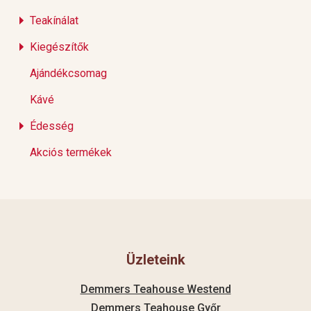
Teakínálat
Kiegészítők
Ajándékcsomag
Kávé
Édesség
Akciós termékek
Üzleteink
Demmers Teahouse Westend
Demmers Teahouse Győr