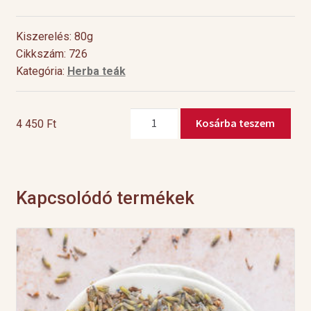
Kiszerelés: 80g
Cikkszám: 726
Kategória:
Herba teák
Ázsiai
Kosárba teszem
4 450
Ft
citromfű
mennyiség
Kapcsolódó termékek