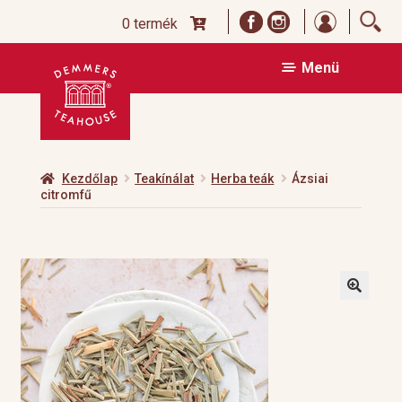
Bejelentk
0 termék
Ugrás
Kilépés
Menü
a
a
navigációhoz
tartalomba
Kezdőlap
Teakínálat
Herba teák
Ázsiai
citromfű