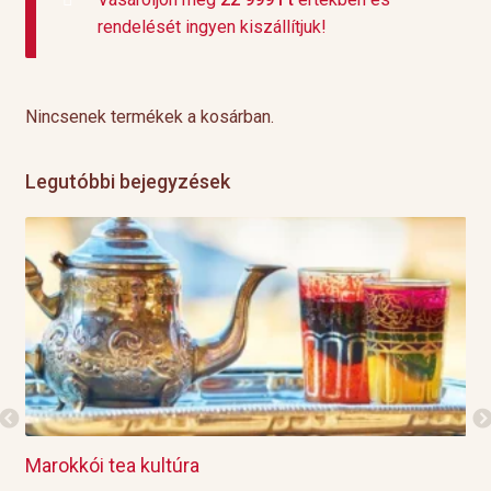
rendelését ingyen kiszállítjuk!
Nincsenek termékek a kosárban.
Legutóbbi bejegyzések
 kultúra
Grillre visszük a t