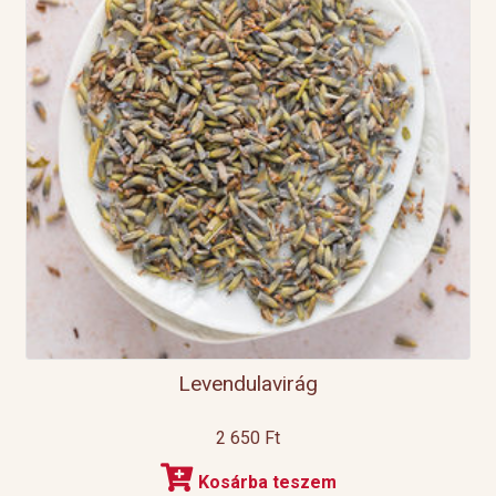
Levendulavirág
2 650
Ft
Kosárba teszem