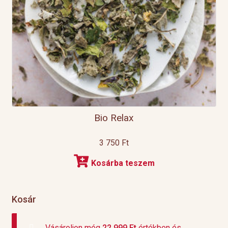
Bio Relax
3 750
Ft
Kosárba teszem
Kosár
Vásároljon még
22 999
Ft
értékben és