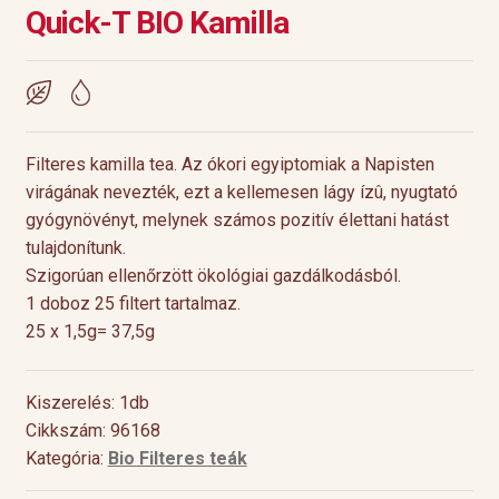
Quick-T BIO Kamilla
Filteres kamilla tea. Az ókori egyiptomiak a Napisten
virágának nevezték, ezt a kellemesen lágy ízû, nyugtató
gyógynövényt, melynek számos pozitív élettani hatást
tulajdonítunk.
Szigorúan ellenőrzött ökológiai gazdálkodásból.
1 doboz 25 filtert tartalmaz.
25 x 1,5g= 37,5g
Kiszerelés: 1db
Cikkszám: 96168
Kategória:
Bio Filteres teák