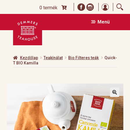
Bejelentk
0 termék
Ugrás
Kilépés
Menü
a
a
navigációhoz
tartalomba
Kezdőlap
Teakínálat
Bio Filteres teák
Quick-
T BIO Kamilla