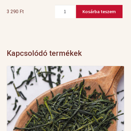
Quick-
Kosárba teszem
3 290
Ft
T
BIO
Kamilla
mennyiség
Kapcsolódó termékek