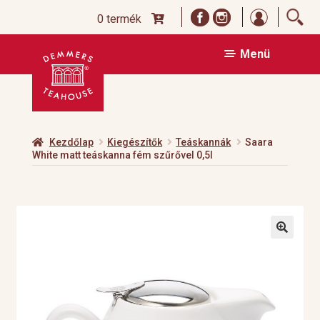
Bejelentk
0 termék
Ugrás
Kilépés
Menü
a
a
navigációhoz
tartalomba
Kezdőlap
Kiegészítők
Teáskannák
Saara
White matt teáskanna fém szűrővel 0,5l