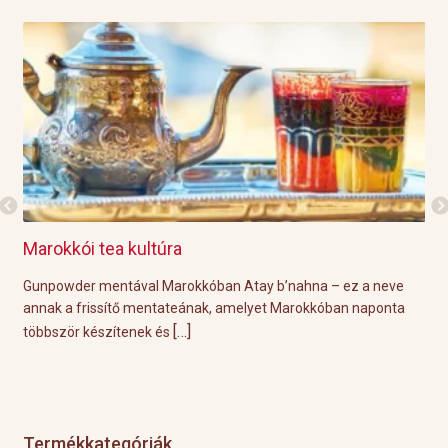
Marokkói tea kultúra
Gri
l
Gunpowder mentával Marokkóban Atay b’nahna – ez a neve
A k
ágot
annak a frissítő mentateának, amelyet Marokkóban naponta
tök
[…]
többször készítenek és
Épp
Termékkategóriák