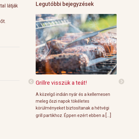
Legutóbbi bejegyzések
al látják
őt.
ra
Grillre visszük a teát!
Green Te
Marokkóban Atay
A közelgő indián nyár és a kellemesen
A paloma e
ak a frissítő
meleg őszi napok tökéletes
amely min
 Marokkóban
körülményeket biztosítanak a hétvégi
áll: tequila
[…]
[…]
ítenek és
grill partikhoz. Éppen ezért ebben a
limonádé. 