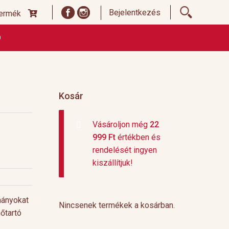
Bejelentkezés
termék
Ó
ődési Feltételek
Címoldal termékek listája, ideiglenes
 és fizetési feltételek
Teafajták, ültetvények
top 10
Kosár
Vásároljon még
22
999
Ft
értékben és
rendelését ingyen
kiszállítjuk!
mányokat
Nincsenek termékek a kosárban.
őtartó