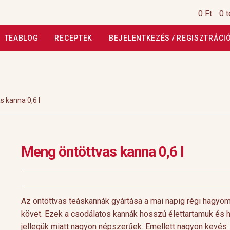
0 Ft
0 
TEABLOG
RECEPTEK
BEJELENTKEZÉS / REGISZTRÁCI
si Tájékoztató
Általános Szerződési Feltételek
Általános Szerz
Kiszállítás, garancia
Kosár
Magunkról
Profil
Receptek
Szállítási
 kanna 0,6 l
szautasított fizetés
Webáruház
Rólunk
HoReCa
Impresszum
Meng öntöttvas kanna 0,6 l
Az öntöttvas teáskannák gyártása a mai napig régi hagyo
követ. Ezek a csodálatos kannák hosszú élettartamuk és h
jellegük miatt nagyon népszerűek. Emellett nagyon kevés