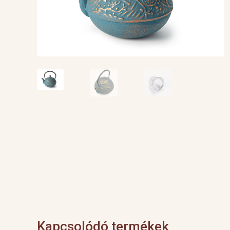
Cocktail Time
Nyári estéken jól esik egy hűsítő kok
Nagy örömünkre a tea egyre nagy
teret kap a gasztronómiában és a 
[…]
készítő mesterek is egyre több
Kapcsolódó termékek