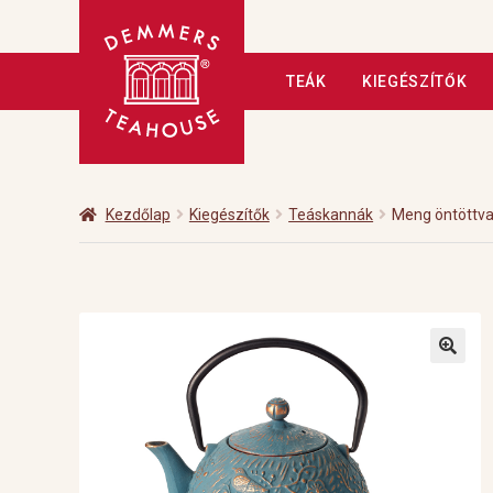
Ugrás
Kilépés
TEÁK
KIEGÉSZÍTŐK
a
a
navigációhoz
tartalomba
Kezdőlap
A tea
Adatkezelé
Fizetés
Hírlevél
Kapcsolat
Kezdőlap
Kiegészítők
Teáskannák
Meng öntöttvas
Üzleteink
Vendéglátás
Vis