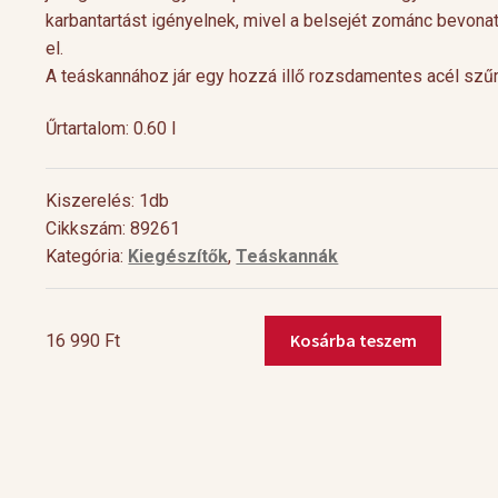
karbantartást igényelnek, mivel a belsejét zománc bevonatt
el.
A teáskannához jár egy hozzá illő rozsdamentes acél szűr
Űrtartalom: 0.60 l
Kiszerelés: 1db
Cikkszám: 89261
Kategória:
Kiegészítők
,
Teáskannák
Levendulás aperitif
Marokkói tea kultú
Kosárba teszem
tél.
Hozzávalók 1 pohárhoz: 3 g Demmers
Gunpowder mentával 
16 990
Ft
Meng
obb
Levendulavirág 125 ml víz Prosecco
b’nahna – ez a neve ann
öntöttvas
koktél
pezsgő Elkészítés: Öntsünk le 3 g
mentateának, amelyet
kanna
[…]
levendulavirágot 125 ml forró vízzel,
naponta többször kész
0,6
l
mennyiség