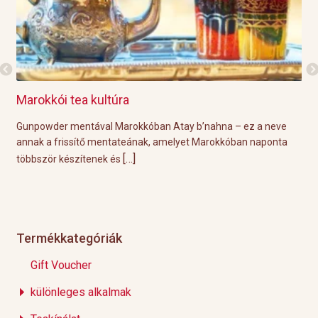
kkói tea kultúra
Grillre vis
wder mentával Marokkóban Atay b’nahna – ez a neve
A közelgő in
 a frissítő mentateának, amelyet Marokkóban naponta
tökéletes kör
[…]
zör készítenek és
Éppen ezért
Termékkategóriák
Gift Voucher
különleges alkalmak