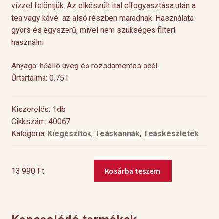
vízzel felöntjük. Az elkészült ital elfogyasztása után a
tea vagy kávé az alsó részben maradnak. Használata
gyors és egyszerű, mivel nem szükséges filtert
használni
Anyaga: hőálló üveg és rozsdamentes acél.
Űrtartalma: 0.75 l
Kiszerelés: 1db
Cikkszám: 40067
Kategória:
Kiegészítők
,
Teáskannák
,
Teáskészletek
Kosárba teszem
13 990
Ft
Leonora
French
Press
kávé
és