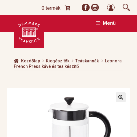
Bejelentk
0 termék
Ugrás
Kilépés
Menü
a
a
navigációhoz
tartalomba
Kezdőlap
Kiegészítők
Teáskannák
Leonora
French Press kávé és tea készítő