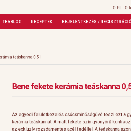
0 Ft
0 
TEABLOG
RECEPTEK
BEJELENTKEZÉS / REGISZTRÁCI
si Tájékoztató
Általános Szerződési Feltételek
Általános Szerz
Kiszállítás, garancia
Kosár
Magunkról
Profil
Receptek
Szállítási
erámia teáskanna 0,5 l
szautasított fizetés
Webáruház
Rólunk
HoReCa
Impresszum
Bene fekete kerámia teáskanna 0,5
Az egyedi felületkezelés csúcsminőségűvé teszi ezt a g
kerámia teáskannát. A matt fekete szín gyönyörű kontraszt
az exkluzív rozsdamentes acél fedéllel. A teáskanna azo