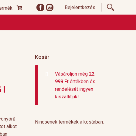
Bejelentkezés
termék
Ó
ődési Feltételek
Címoldal termékek listája, ideiglenes
 és fizetési feltételek
Teafajták, ültetvények
top 10
Kosár
Vásároljon még
22
999
Ft
értékben és
 l
rendelését ingyen
kiszállítjuk!
yönyörű
Nincsenek termékek a kosárban.
ot alkot
nban