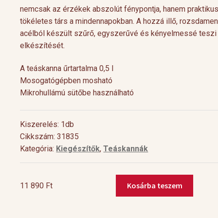
nemcsak az érzékek abszolút fénypontja, hanem praktikus 
tökéletes társ a mindennapokban. A hozzá illő, rozsdame
acélból készült szűrő, egyszerűvé és kényelmessé teszi 
elkészítését.
A teáskanna űrtartalma 0,5 l
Mosogatógépben mosható
Mikrohullámú sütőbe használható
Kiszerelés: 1db
Cocktail Time
Levendulás aperiti
Cikkszám: 31835
Kategória:
Kiegészítők
,
Teáskannák
Nyári estéken jól esik egy hűsítő koktél.
Hozzávalók 1 pohárho
Nagy örömünkre a tea egyre nagyobb
Levendulavirág 125 ml 
teret kap a gasztronómiában és a koktél
pezsgő Elkészítés: Önts
[…]
készítő mesterek is egyre több
levendulavirágot 125 ml
Kosárba teszem
11 890
Ft
Bene
fekete
kerámia