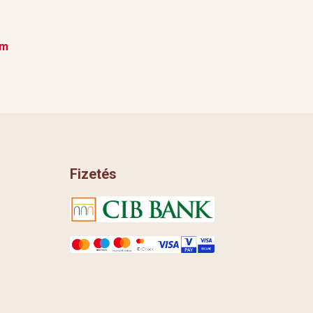
em
Fizetés