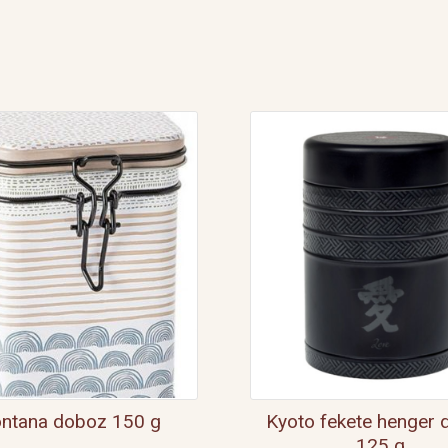
teáskanna
0,5
l
mennyiség
ntana doboz 150 g
Kyoto fekete henger
125 g