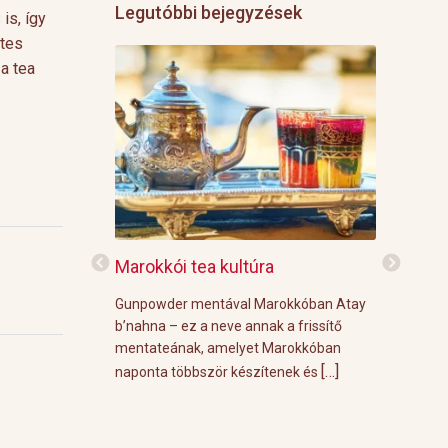
Legutóbbi bejegyzések
is, így
ntes
a tea
f
Marokkói tea kultúra
Grillre vi
z: 3 g Demmers
Gunpowder mentával Marokkóban Atay
A közelgő i
víz Prosecco
b’nahna – ez a neve annak a frissítő
meleg őszi
ünk le 3 g
mentateának, amelyet Marokkóban
körülménye
[…]
[…]
 forró vízzel,
naponta többször készítenek és
grill parti