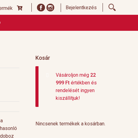
Bejelentkezés
termék
Ó
ődési Feltételek
Címoldal termékek listája, ideiglenes
 és fizetési feltételek
Teafajták, ültetvények
top 10
Kosár
Vásároljon még
22
999
Ft
értékben és
rendelését ingyen
kiszállítjuk!
 a
Nincsenek termékek a kosárban.
 hasonló
s doboz