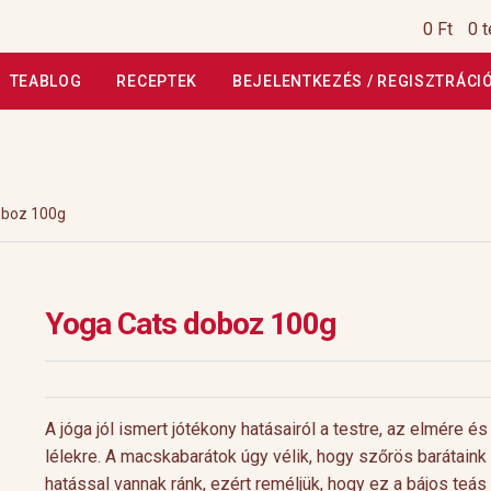
0 Ft
0 
TEABLOG
RECEPTEK
BEJELENTKEZÉS / REGISZTRÁCI
si Tájékoztató
Általános Szerződési Feltételek
Általános Szerz
Kiszállítás, garancia
Kosár
Magunkról
Profil
Receptek
Szállítási
oboz 100g
szautasított fizetés
Webáruház
Rólunk
HoReCa
Impresszum
Yoga Cats doboz 100g
A jóga jól ismert jótékony hatásairól a testre, az elmére és
lélekre. A macskabarátok úgy vélik, hogy szőrös barátaink
hatással vannak ránk, ezért reméljük, hogy ez a bájos teá