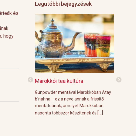
Legutóbbi bejegyzések
érteák és
ának.
a, hogy
f
Marokkói tea kultúra
Grillre vi
z: 3 g Demmers
Gunpowder mentával Marokkóban Atay
A közelgő i
víz Prosecco
b’nahna – ez a neve annak a frissítő
meleg őszi
ünk le 3 g
mentateának, amelyet Marokkóban
körülménye
[…]
[…]
 forró vízzel,
naponta többször készítenek és
grill parti