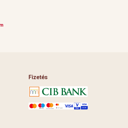
em
Fizetés