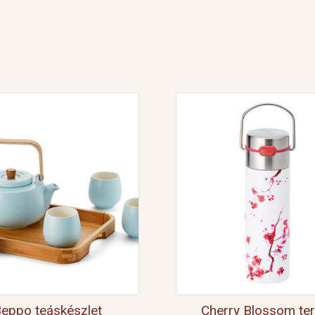
eppo teáskészlet
Cherry Blossom te