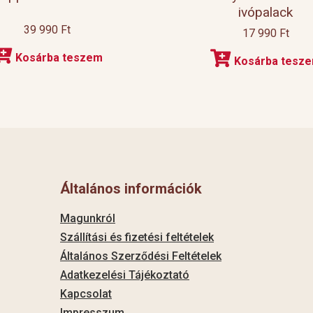
ivópalack
39 990
Ft
17 990
Ft
Kosárba teszem
Kosárba tesz
Általános információk
Magunkról
Szállítási és fizetési feltételek
Általános Szerződési Feltételek
Adatkezelési Tájékoztató
Kapcsolat
Impresszum