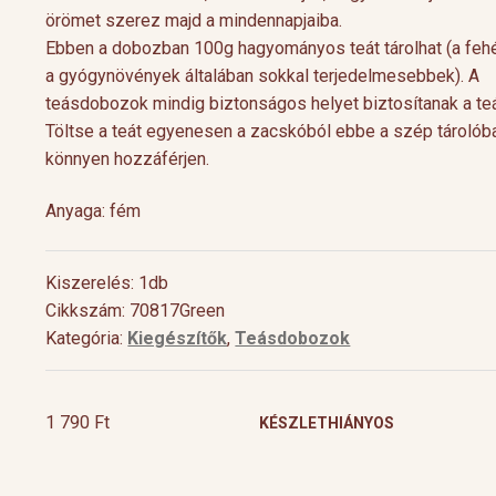
örömet szerez majd a mindennapjaiba.
Ebben a dobozban 100g hagyományos teát tárolhat (a feh
a gyógynövények általában sokkal terjedelmesebbek). A
teásdobozok mindig biztonságos helyet biztosítanak a te
Töltse a teát egyenesen a zacskóból ebbe a szép tárolób
könnyen hozzáférjen.
Anyaga: fém
Kiszerelés: 1db
Cocktail Time
Levendulás aperiti
Cikkszám: 70817Green
Kategória:
Kiegészítők
,
Teásdobozok
Nyári estéken jól esik egy hűsítő koktél.
Hozzávalók 1 pohárho
Nagy örömünkre a tea egyre nagyobb
Levendulavirág 125 ml 
teret kap a gasztronómiában és a koktél
pezsgő Elkészítés: Önts
[…]
készítő mesterek is egyre több
levendulavirágot 125 ml
1 790
Ft
KÉSZLETHIÁNYOS