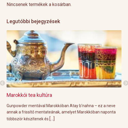
Nincsenek termékek a kosárban.
Legutóbbi bejegyzések
Marokkói tea kultúra
Gri
l
Gunpowder mentával Marokkóban Atay b’nahna – ez a neve
A k
ágot
annak a frissítő mentateának, amelyet Marokkóban naponta
tök
[…]
többször készítenek és
Épp