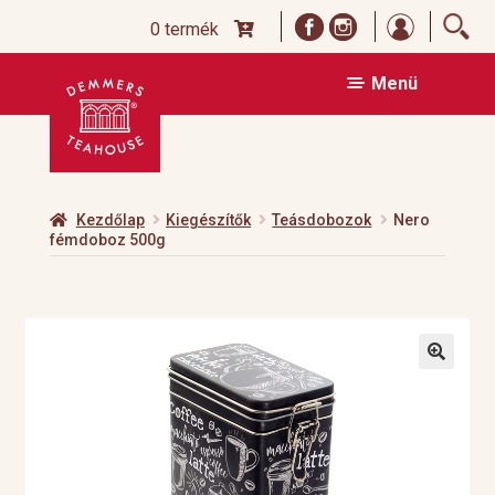
Bejelentk
0 termék
Ugrás
Kilépés
Menü
a
a
navigációhoz
tartalomba
Kezdőlap
Kiegészítők
Teásdobozok
Nero
fémdoboz 500g