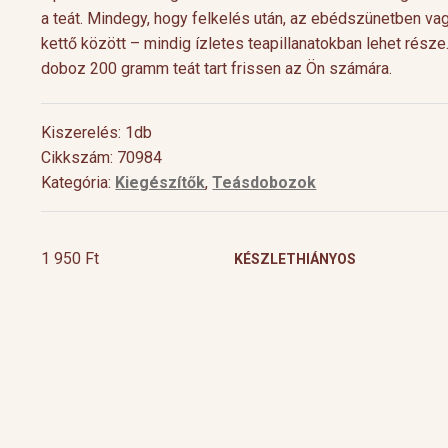
a teát. Mindegy, hogy felkelés után, az ebédszünetben va
kettő között – mindig ízletes teapillanatokban lehet része
doboz 200 gramm teát tart frissen az Ön számára.
Kiszerelés: 1db
Cikkszám: 70984
Kategória:
Kiegészítők
,
Teásdobozok
1 950
Ft
KÉSZLETHIÁNYOS
Cocktail Time
Levendulás aperiti
Nyári estéken jól esik egy hűsítő koktél.
Hozzávalók 1 pohárho
Nagy örömünkre a tea egyre nagyobb
Levendulavirág 125 ml 
teret kap a gasztronómiában és a koktél
pezsgő Elkészítés: Önts
[…]
készítő mesterek is egyre több
levendulavirágot 125 ml