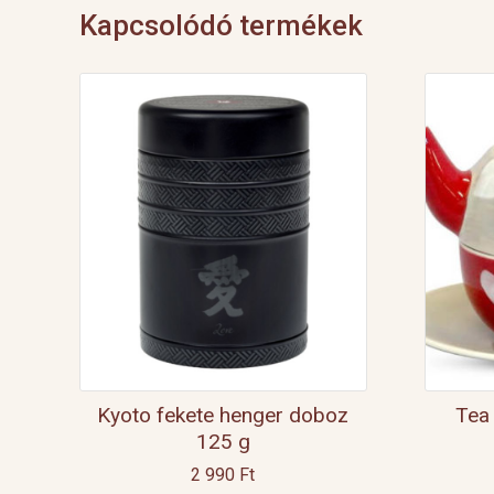
Kapcsolódó termékek
Kyoto fekete henger doboz
Tea
125 g
2 990
Ft