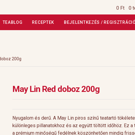
0 Ft
0 
TEABLOG
RECEPTEK
BEJELENTKEZÉS / REGISZTRÁCI
si Tájékoztató
Általános Szerződési Feltételek
Általános Szerz
Kiszállítás, garancia
Kosár
Magunkról
Profil
Receptek
Szállítási
 doboz 200g
szautasított fizetés
Webáruház
Rólunk
HoReCa
Impresszum
May Lin Red doboz 200g
Nyugalom és derű. A May Lin piros színű teatartó tökélete
különleges pillanatokhoz és az együtt töltött időhöz. Ez a 
a prémium minőségű fedélnek köszönhetően mindig frisse