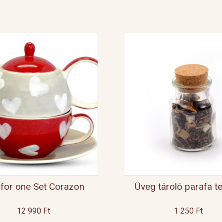
 for one Set Corazon
Üveg tároló parafa te
12 990
Ft
1 250
Ft