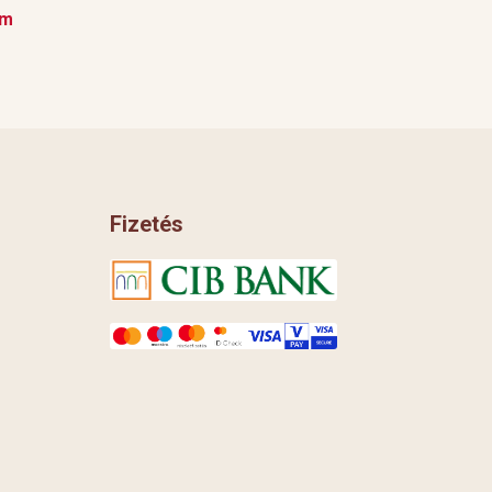
em
Fizetés