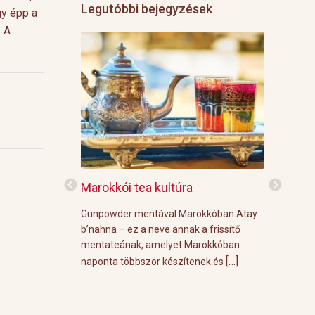
Legutóbbi bejegyzések
gy épp a
. A
f
Marokkói tea kultúra
Grillre vi
z: 3 g Demmers
Gunpowder mentával Marokkóban Atay
A közelgő i
víz Prosecco
b’nahna – ez a neve annak a frissítő
meleg őszi
ünk le 3 g
mentateának, amelyet Marokkóban
körülménye
[…]
[…]
 forró vízzel,
naponta többször készítenek és
grill parti