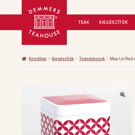
Ugrás
Kilépés
TEÁK
KIEGÉSZÍTŐK
a
a
navigációhoz
tartalomba
Kezdőlap
A tea
Adatkezelé
Fizetés
Hírlevél
Kapcsolat
Kezdőlap
Kiegészítők
Teásdobozok
May Lin Red
Üzleteink
Vendéglátás
Vis