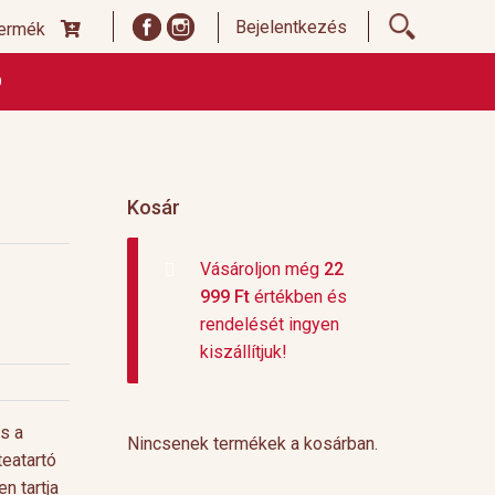
Bejelentkezés
termék
Ó
ődési Feltételek
Címoldal termékek listája, ideiglenes
 és fizetési feltételek
Teafajták, ültetvények
top 10
Kosár
Vásároljon még
22
999
Ft
értékben és
rendelését ingyen
kiszállítjuk!
s a
Nincsenek termékek a kosárban.
teatartó
n tartja