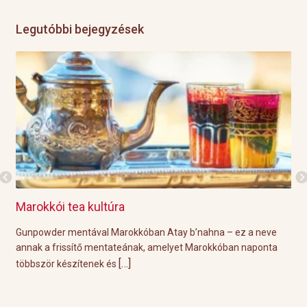
Legutóbbi bejegyzések
Marokkói tea kultúra
Gri
l
Gunpowder mentával Marokkóban Atay b’nahna – ez a neve
A k
ágot
annak a frissítő mentateának, amelyet Marokkóban naponta
tök
[…]
többször készítenek és
Épp