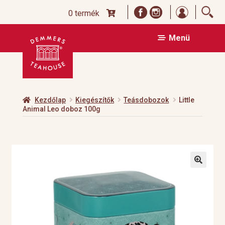
Bejelentk
0 termék
Ugrás
Kilépés
Menü
a
a
navigációhoz
tartalomba
Kezdőlap
Kiegészítők
Teásdobozok
Little
Animal Leo doboz 100g