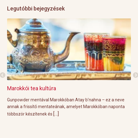
Legutóbbi bejegyzések
Marokkói tea kultúra
Gri
l
Gunpowder mentával Marokkóban Atay b’nahna – ez a neve
A k
ágot
annak a frissítő mentateának, amelyet Marokkóban naponta
tök
[…]
többször készítenek és
Épp