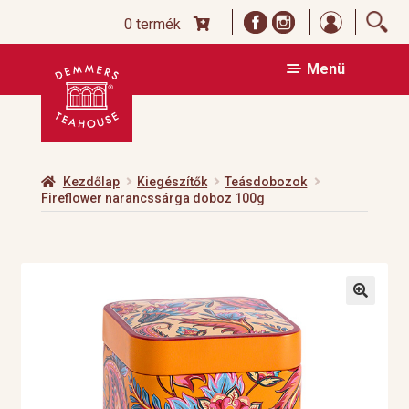
Bejelentk
0 termék
Ugrás
Kilépés
Menü
a
a
navigációhoz
tartalomba
Kezdőlap
Kiegészítők
Teásdobozok
Fireflower narancssárga doboz 100g