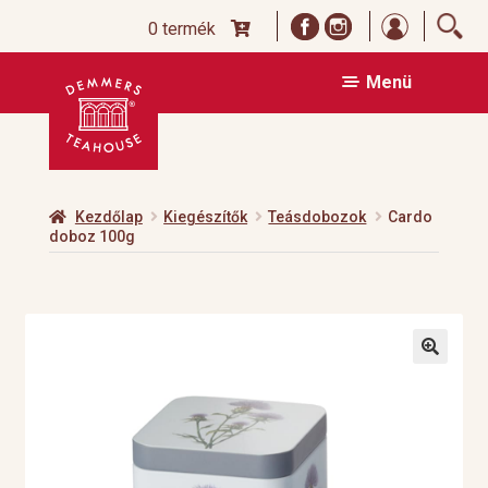
Bejelentk
0 termék
Ugrás
Kilépés
Menü
a
a
navigációhoz
tartalomba
Kezdőlap
Kiegészítők
Teásdobozok
Cardo
doboz 100g