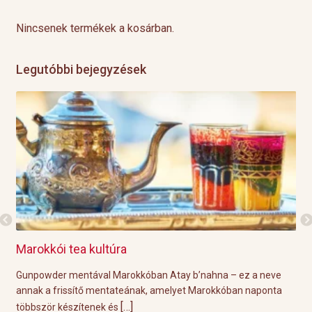
Nincsenek termékek a kosárban.
Legutóbbi bejegyzések
ltúra
Grillre visszük a teát!
l Marokkóban Atay b’nahna – ez a neve
A közelgő indián nyár és a
entateának, amelyet Marokkóban naponta
tökéletes körülményeket biz
[…]
[…]
k és
Éppen ezért ebben a