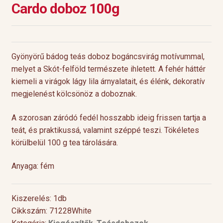
Cardo doboz 100g
Gyönyörű bádog teás doboz bogáncsvirág motívummal,
melyet a Skót-felföld természete ihletett. A fehér háttér
kiemeli a virágok lágy lila árnyalatait, és élénk, dekoratív
megjelenést kölcsönöz a doboznak.
A szorosan záródó fedél hosszabb ideig frissen tartja a
teát, és praktikussá, valamint széppé teszi. Tökéletes
körülbelül 100 g tea tárolására.
Anyaga: fém
Kiszerelés: 1db
Cikkszám: 71228White