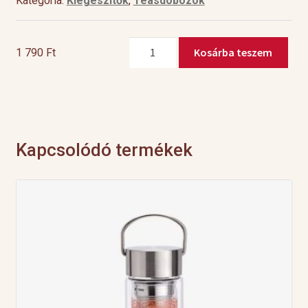
Kategória:
Kiegészítők
,
Teásdobozok
Cardo
Kosárba teszem
1 790
Ft
doboz
100g
mennyiség
Kapcsolódó termékek