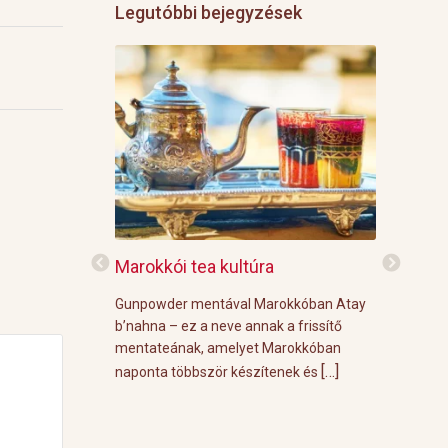
Legutóbbi bejegyzések
f
Marokkói tea kultúra
Grillre vi
z: 3 g Demmers
Gunpowder mentával Marokkóban Atay
A közelgő i
víz Prosecco
b’nahna – ez a neve annak a frissítő
meleg őszi
ünk le 3 g
mentateának, amelyet Marokkóban
körülménye
[…]
[…]
 forró vízzel,
naponta többször készítenek és
grill parti