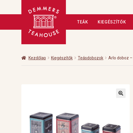
Ugrás
Kilépés
TEÁK
KIEGÉSZÍTŐK
a
a
navigációhoz
tartalomba
Kezdőlap
A tea
Adatkezelé
Fizetés
Hírlevél
Kapcsolat
Kezdőlap
Kiegészítők
Teásdobozok
Arlo doboz –
Üzleteink
Vendéglátás
Vis