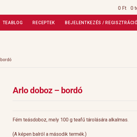
0 Ft
0 
TEABLOG
RECEPTEK
BEJELENTKEZÉS / REGISZTRÁCI
si Tájékoztató
Általános Szerződési Feltételek
Általános Szerz
Kiszállítás, garancia
Kosár
Magunkról
Profil
Receptek
Szállítási
 bordó
szautasított fizetés
Webáruház
Rólunk
HoReCa
Impresszum
Arlo doboz – bordó
Fém teásdoboz, mely 100 g teafű tárolására alkalmas.
(A képen balról a második termék.)