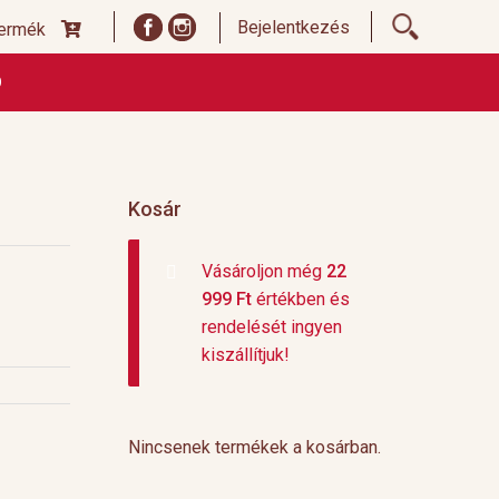
Bejelentkezés
termék
Ó
ődési Feltételek
Címoldal termékek listája, ideiglenes
 és fizetési feltételek
Teafajták, ültetvények
top 10
Kosár
Vásároljon még
22
999
Ft
értékben és
rendelését ingyen
kiszállítjuk!
Nincsenek termékek a kosárban.