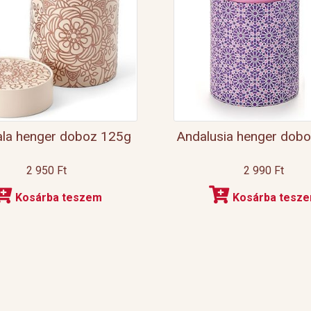
la henger doboz 125g
Andalusia henger dob
2 950
Ft
2 990
Ft
Kosárba teszem
Kosárba tesz