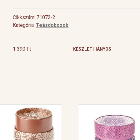
Cikkszám: 71072-2
Kategória:
Teásdobozok
1 390
Ft
KÉSZLETHIÁNYOS
Cocktail Time
Levendulás aperiti
Nyári estéken jól esik egy hűsítő koktél.
Hozzávalók 1 pohárho
Nagy örömünkre a tea egyre nagyobb
Levendulavirág 125 ml 
teret kap a gasztronómiában és a koktél
pezsgő Elkészítés: Önts
[…]
készítő mesterek is egyre több
levendulavirágot 125 ml