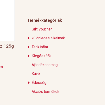
Termékkategóriák
Gift Voucher
különleges alkalmak
oz 125g
Teakínálat
Kiegészítők
Ajándékcsomag
em
Kávé
Édesség
Akciós termékek