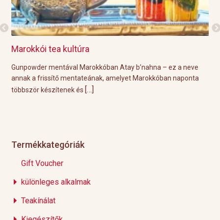
Marokkói tea kultúra
Gri
l
Gunpowder mentával Marokkóban Atay b’nahna – ez a neve
A k
ágot
annak a frissítő mentateának, amelyet Marokkóban naponta
tök
[…]
többször készítenek és
Épp
Termékkategóriák
Gift Voucher
különleges alkalmak
Teakínálat
Kiegészítők