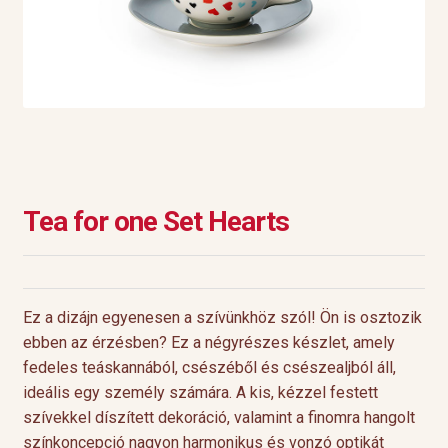
Tea for one Set Hearts
Ez a dizájn egyenesen a szívünkhöz szól! Ön is osztozik
ebben az érzésben? Ez a négyrészes készlet, amely
fedeles teáskannából, csészéből és csészealjból áll,
ideális egy személy számára. A kis, kézzel festett
szívekkel díszített dekoráció, valamint a finomra hangolt
színkoncepció nagyon harmonikus és vonzó optikát