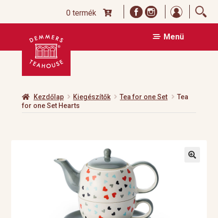
Bejelentk
0 termék
Ugrás
Kilépés
Menü
a
a
navigációhoz
tartalomba
Kezdőlap
Kiegészítők
Tea for one Set
Tea
for one Set Hearts