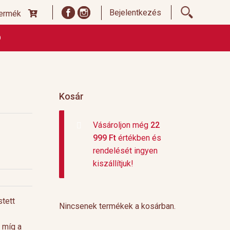
Bejelentkezés
termék
Ó
ődési Feltételek
Címoldal termékek listája, ideiglenes
 és fizetési feltételek
Teafajták, ültetvények
top 10
Kosár
Vásároljon még
22
999
Ft
értékben és
rendelését ingyen
kiszállítjuk!
stett
Nincsenek termékek a kosárban.
, míg a