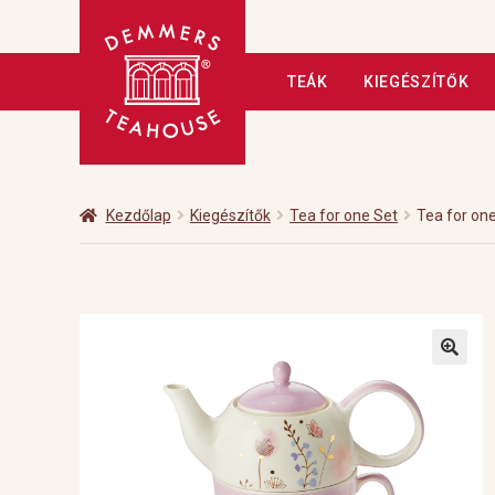
Ugrás
Kilépés
TEÁK
KIEGÉSZÍTŐK
a
a
navigációhoz
tartalomba
Kezdőlap
A tea
Adatkezelé
Fizetés
Hírlevél
Kapcsolat
Kezdőlap
Kiegészítők
Tea for one Set
Tea for one
Üzleteink
Vendéglátás
Vis