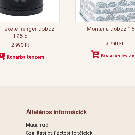
 fekete henger doboz
Montana doboz 15
125 g
3 790
Ft
2 990
Ft
Kosárba tesz
Kosárba teszem
Általános információk
Magunkról
Szállítási és fizetési feltételek