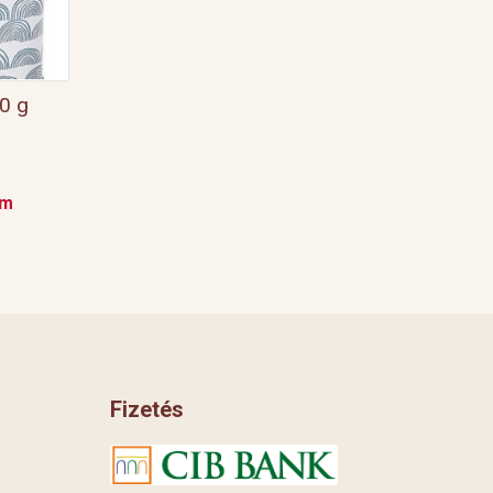
0 g
em
Fizetés