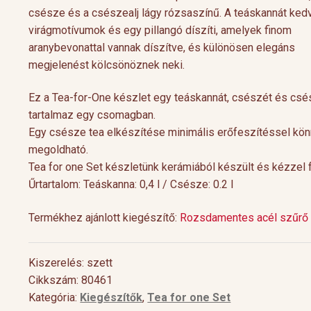
csésze és a csészealj lágy rózsaszínű. A teáskannát ked
virágmotívumok és egy pillangó díszíti, amelyek finom
aranybevonattal vannak díszítve, és különösen elegáns
megjelenést kölcsönöznek neki.
Ez a Tea-for-One készlet egy teáskannát, csészét és csé
tartalmaz egy csomagban.
Egy csésze tea elkészítése minimális erőfeszítéssel kö
megoldható.
Tea for one Set készletünk kerámiából készült és kézzel f
Űrtartalom: Teáskanna: 0,4 l / Csésze: 0.2 l
Cocktail Time
Levendulás aperiti
Nyári estéken jól esik egy hűsítő koktél.
Hozzávalók 1 pohárho
Termékhez ajánlott kiegészítő:
Rozsdamentes acél szűr
Nagy örömünkre a tea egyre nagyobb
Levendulavirág 125 ml 
teret kap a gasztronómiában és a koktél
pezsgő Elkészítés: Önts
[…]
készítő mesterek is egyre több
levendulavirágot 125 ml
Kiszerelés: szett
Cikkszám: 80461
Kategória:
Kiegészítők
,
Tea for one Set