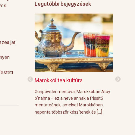
Legutóbbi bejegyzések
ves
szealjat
nnyen
estett.
f
Marokkói tea kultúra
Grillre vi
z: 3 g Demmers
Gunpowder mentával Marokkóban Atay
A közelgő i
ő
víz Prosecco
b’nahna – ez a neve annak a frissítő
meleg őszi
ünk le 3 g
mentateának, amelyet Marokkóban
körülménye
[…]
[…]
 forró vízzel,
naponta többször készítenek és
grill parti