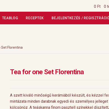
0 Ft
0 
TEABLOG
RECEPTEK
BEJELENTKEZÉS / REGISZTRÁCI
si Tájékoztató
Általános Szerződési Feltételek
Általános Szerz
Kiszállítás, garancia
Kosár
Magunkról
Profil
Receptek
Szállítási
 Set Florentina
szautasított fizetés
Webáruház
Rólunk
HoReCa
Impresszum
Tea for one Set Florentina
A szett kiváló minőségű kerámiából készült, és kézzel fe
mintázata minden darabnak egyedi és személyes jelleget
kölcsönöz. A teáskanna finom pasztell színekkel díszített