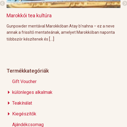
Marokkói tea kultúra
Grill
Gunpowder mentával Marokkóban Atay b’nahna – ez a neve
A köze
annak a frissítő mentateának, amelyet Marokkóban naponta
tökéle
[…]
többször készítenek és
Éppen 
Termékkategóriák
Gift Voucher
különleges alkalmak
Teakínálat
Kiegészítők
Ajándékcsomag