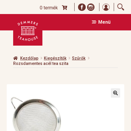
Bejelentk
0 termék
Ugrás
Kilépés
Menü
a
a
navigációhoz
tartalomba
Kezdőlap
Kiegészítők
Szűrők
Rozsdamentes acél tea szita