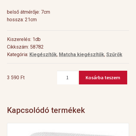
belső átmérője: 7cm
hossza: 21cm
Kiszerelés: 1db
Cikkszám: 58782
Kategória:
Kiegészítők
,
Matcha kiegészítők
,
Szűrők
Rozsdamentes
Kosárba teszem
3 590
Ft
acél
tea
szita
mennyiség
Kapcsolódó termékek