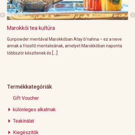
Marokkói tea kultúra
Gri
l
Gunpowder mentával Marokkóban Atay b’nahna – ez a neve
A k
ágot
annak a frissítő mentateának, amelyet Marokkóban naponta
tök
[…]
többször készítenek és
Épp
Termékkategóriák
Gift Voucher
különleges alkalmak
Teakínálat
Kiegészítők