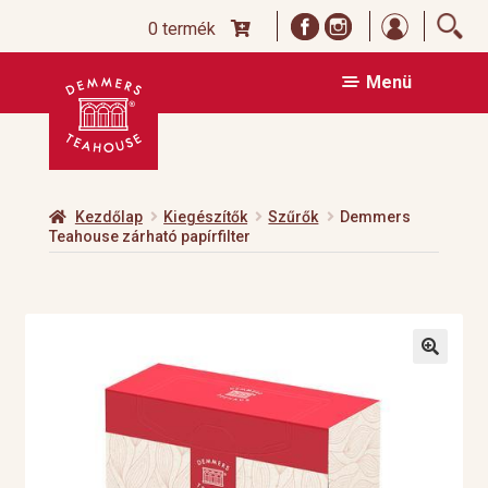
Bejelentk
0 termék
Ugrás
Kilépés
Menü
a
a
navigációhoz
tartalomba
Kezdőlap
Kiegészítők
Szűrők
Demmers
Teahouse zárható papírfilter