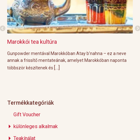
Marokkói tea kultúra
Grill
Gunpowder mentával Marokkóban Atay b’nahna – ez a neve
A köze
annak a frissítő mentateának, amelyet Marokkóban naponta
tökéle
[…]
többször készítenek és
Éppen 
Termékkategóriák
Gift Voucher
különleges alkalmak
Teakínálat