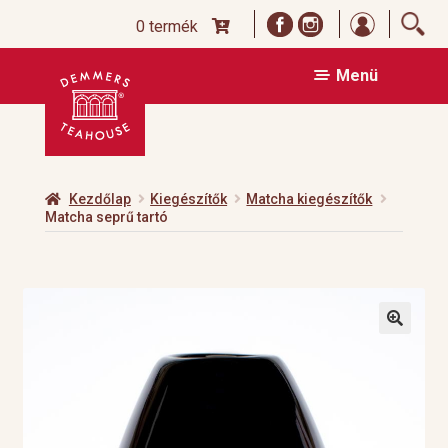
Bejelentk
0 termék
Ugrás
Kilépés
Menü
a
a
navigációhoz
tartalomba
Kezdőlap
Kiegészítők
Matcha kiegészítők
Matcha seprű tartó