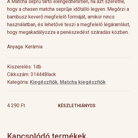
A Matcha seprű tartó elengedhetetlen, ha azt szeretné,
hogy a chasen matcha seprűje időtálló legyen. Megőrzi a
bambusz keverő megfelelő formáját, amikor nincs
használatban, és lehetővé teszi a megfelelő légáramlást,
hogy megakadályozza a penészedést száradás közben.
Anyaga: Kerámia
Kiszerelés: 1db
Cikkszám: 31444Black
Kategória:
Kiegészítők
,
Matcha kiegészítők
4 290
Ft
KÉSZLETHIÁNYOS
Kapcsolódó termékek