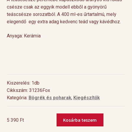
csésze csak az eggyik modell ebből a gyönyörű
teáscsésze sorozatból. A 400 ml-es űrtartalmú, mely
elegendő egy extra adag kedvenc teád vagy kávédhoz.
Anyaga: Kerámia
Kiszerelés: 1db
Cikkszám: 31236Fox
Kategória:
Bögrék és poharak
,
Kiegészítők
Kosárba teszem
5 390
Ft
Willy
&