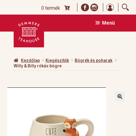
Bejelentk
0 termék
Ugrás
Kilépés
Menü
a
a
navigációhoz
tartalomba
Kezdőlap
Kiegészítők
Bögrék és poharak
Willy & Billy rókás bögre