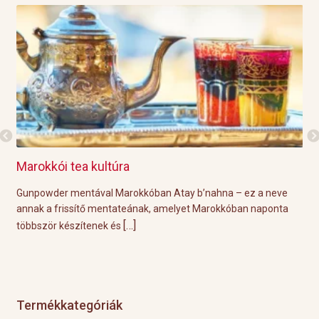
Marokkói tea kultúra
Gril
Gunpowder mentával Marokkóban Atay b’nahna – ez a neve
A kö
ot
annak a frissítő mentateának, amelyet Marokkóban naponta
töké
[…]
többször készítenek és
Éppe
Termékkategóriák