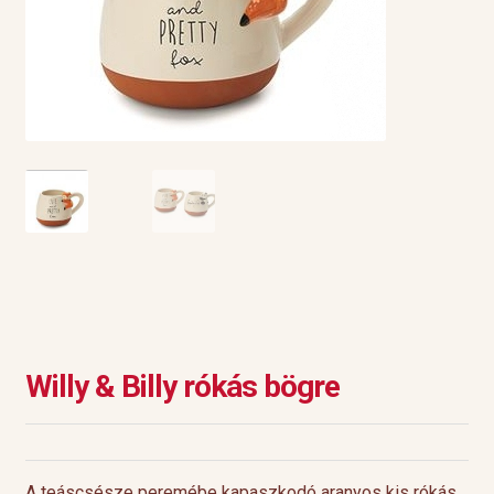
Willy & Billy rókás bögre
A teáscsésze peremébe kapaszkodó aranyos kis rókás