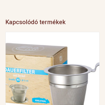
Billy
rókás
bögre
mennyiség
Kapcsolódó termékek