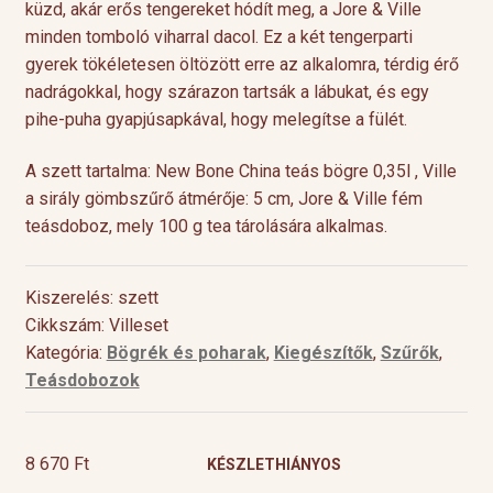
küzd, akár erős tengereket hódít meg, a Jore & Ville
minden tomboló viharral dacol. Ez a két tengerparti
gyerek tökéletesen öltözött erre az alkalomra, térdig érő
nadrágokkal, hogy szárazon tartsák a lábukat, és egy
pihe-puha gyapjúsapkával, hogy melegítse a fülét.
A szett tartalma: New Bone China teás bögre 0,35l , Ville
a sirály gömbszűrő átmérője: 5 cm, Jore & Ville fém
teásdoboz, mely 100 g tea tárolására alkalmas.
Kiszerelés: szett
Cikkszám: Villeset
Kategória:
Bögrék és poharak
,
Kiegészítők
,
Szűrők
,
Teásdobozok
8 670
Ft
KÉSZLETHIÁNYOS