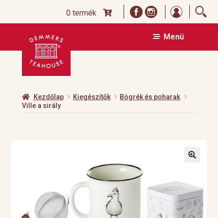
Bejelentk
0 termék
Ugrás
Kilépés
Menü
a
a
navigációhoz
tartalomba
Kezdőlap
Kiegészítők
Bögrék és poharak
Ville a sirály