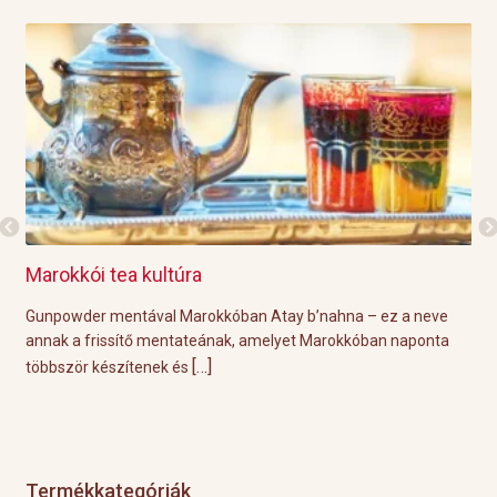
Grillre visszük a teát!
neve
A közelgő indián nyár és a kellemesen meleg őszi napok
onta
tökéletes körülményeket biztosítanak a hétvégi grill partikhoz.
[…]
Éppen ezért ebben a
Termékkategóriák