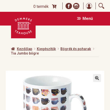
Bejelentk
0 termék
Ugrás
Kilépés
Menü
a
a
navigációhoz
tartalomba
Kezdőlap
Kiegészítők
Bögrék és poharak
Tia Jumbo bögre