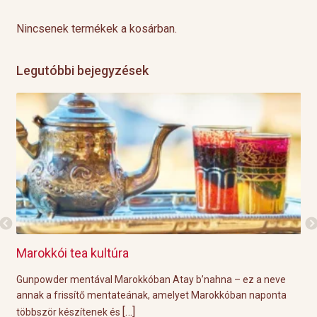
Nincsenek termékek a kosárban.
Legutóbbi bejegyzések
Marokkói tea kultúra
Gri
l
Gunpowder mentával Marokkóban Atay b’nahna – ez a neve
A k
ágot
annak a frissítő mentateának, amelyet Marokkóban naponta
tök
[…]
többször készítenek és
Épp