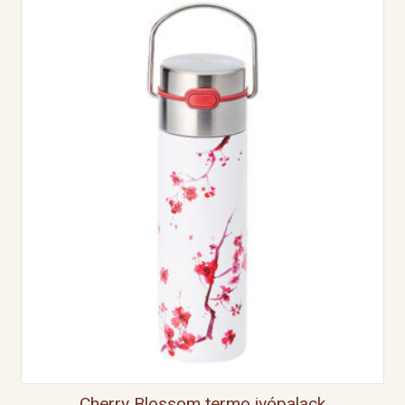
Cherry Blossom termo ivópalack