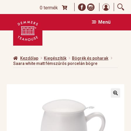
Bejelentk
0 termék
Ugrás
Kilépés
Menü
a
a
navigációhoz
tartalomba
Kezdőlap
Kiegészítők
Bögrék és poharak
Saara white matt fémszűrős porcelán bögre