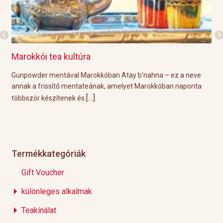
Marokkói tea kultúra
Gri
l
Gunpowder mentával Marokkóban Atay b’nahna – ez a neve
A k
ágot
annak a frissítő mentateának, amelyet Marokkóban naponta
tök
[…]
többször készítenek és
Épp
Termékkategóriák
Gift Voucher
különleges alkalmak
Teakínálat