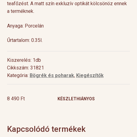
teafőzést. A matt szín exkluzív optikát kölcsönöz ennek
a terméknek.
Anyaga: Porcelán
Űrtartalom: 0.35l.
Kiszerelés: 1db
Cikkszám: 31821
Kategória:
Bögrék és poharak
,
Kiegészítők
8 490
Ft
KÉSZLETHIÁNYOS
Kapcsolódó termékek