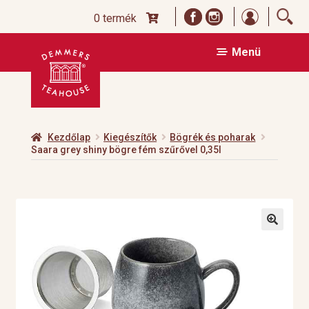
Bejelentk
0 termék
Ugrás
Kilépés
Menü
a
a
navigációhoz
tartalomba
Kezdőlap
Kiegészítők
Bögrék és poharak
Saara grey shiny bögre fém szűrővel 0,35l