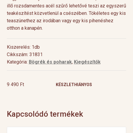
illő rozsdamentes acél szűrő lehetővé teszi az egyszerű
teakészítést közvetlenül a csészében. Tökéletes egy kis
teaszünethez az irodában vagy egy kis pihenéshez
otthon a kanapén.
Kiszerelés: 1db
Cikkszám: 31831
Kategória:
Bögrék és poharak
,
Kiegészítők
9 490
Ft
KÉSZLETHIÁNYOS
Kapcsolódó termékek