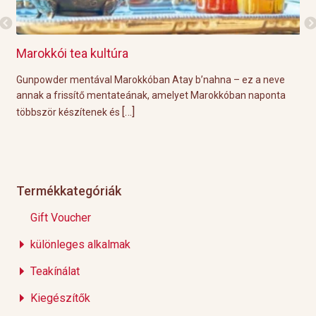
Marokkói tea kultúra
Gri
l
Gunpowder mentával Marokkóban Atay b’nahna – ez a neve
A k
ágot
annak a frissítő mentateának, amelyet Marokkóban naponta
tök
[…]
többször készítenek és
Épp
Termékkategóriák
Gift Voucher
különleges alkalmak
Teakínálat
Kiegészítők