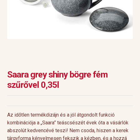
Saara grey shiny bögre fém
szűrővel 0,35l
Az időtlen termékdizájn és a jól átgondolt funkció
kombinációja a „Saara” teáscsészét évek óta a vásárlók
abszolút kedvencévé teszi! Nem csoda, hiszen a kerek
tárgyforma kényelmesen fekszik a kézben, és a hozzá