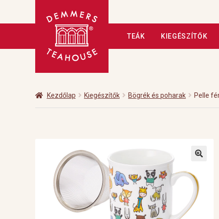
Ugrás
Kilépés
TEÁK
KIEGÉSZÍTŐK
a
a
navigációhoz
tartalomba
Kezdőlap
A tea
Adatkezelé
Fizetés
Hírlevél
Kapcsolat
Kezdőlap
Kiegészítők
Bögrék és poharak
Pelle f
Üzleteink
Vendéglátás
Vis