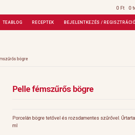
0 Ft
0 
TEABLOG
RECEPTEK
BEJELENTKEZÉS / REGISZTRÁCI
si Tájékoztató
Általános Szerződési Feltételek
Általános Szerz
Kiszállítás, garancia
Kosár
Magunkról
Profil
Receptek
Szállítási
émszűrős bögre
szautasított fizetés
Webáruház
Rólunk
HoReCa
Impresszum
Pelle fémszűrős bögre
Porcelán bögre tetővel és rozsdamentes szűrővel. Űrtart
ml