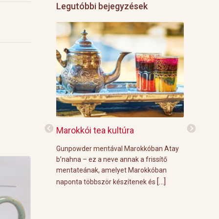
Legutóbbi bejegyzések
f
Marokkói tea kultúra
Grillre vi
z: 3 g Demmers
Gunpowder mentával Marokkóban Atay
A közelgő i
víz Prosecco
b’nahna – ez a neve annak a frissítő
meleg őszi
ünk le 3 g
mentateának, amelyet Marokkóban
körülménye
[…]
[…]
 forró vízzel,
naponta többször készítenek és
grill parti