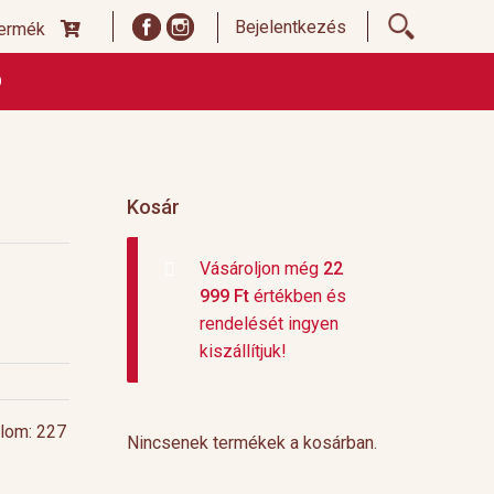
Bejelentkezés
termék
Ó
ődési Feltételek
Címoldal termékek listája, ideiglenes
 és fizetési feltételek
Teafajták, ültetvények
top 10
Kosár
Vásároljon még
22
999
Ft
értékben és
rendelését ingyen
kiszállítjuk!
alom: 227
Nincsenek termékek a kosárban.