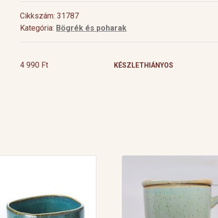
Cikkszám: 31787
Kategória:
Bögrék és poharak
4 990
Ft
KÉSZLETHIÁNYOS
Cocktail Time
Levendulás aperiti
Nyári estéken jól esik egy hűsítő koktél.
Hozzávalók 1 pohárho
Nagy örömünkre a tea egyre nagyobb
Levendulavirág 125 ml 
teret kap a gasztronómiában és a koktél
pezsgő Elkészítés: Önts
[…]
készítő mesterek is egyre több
levendulavirágot 125 ml