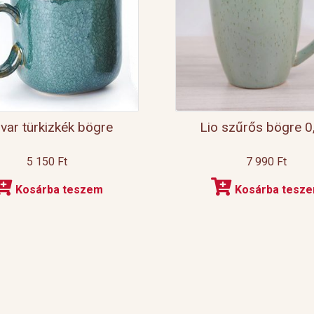
var türkizkék bögre
Lio szűrős bögre 0
5 150
Ft
7 990
Ft
Kosárba teszem
Kosárba tesz