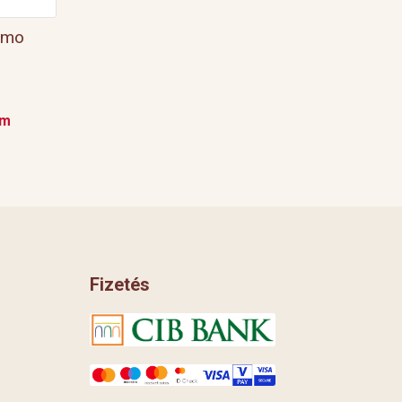
rmo
em
Fizetés