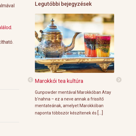
Legutóbbi bejegyzések
talmával
találod
.
ítható.
f
Marokkói tea kultúra
Grillre vi
z: 3 g Demmers
Gunpowder mentával Marokkóban Atay
A közelgő i
víz Prosecco
b’nahna – ez a neve annak a frissítő
meleg őszi
ünk le 3 g
mentateának, amelyet Marokkóban
körülménye
[…]
[…]
 forró vízzel,
naponta többször készítenek és
grill parti