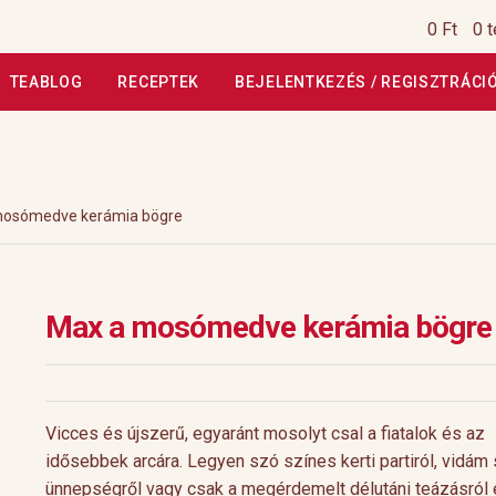
0 Ft
0 
TEABLOG
RECEPTEK
BEJELENTKEZÉS / REGISZTRÁCI
si Tájékoztató
Általános Szerződési Feltételek
Általános Szerz
Kiszállítás, garancia
Kosár
Magunkról
Profil
Receptek
Szállítási
mosómedve kerámia bögre
szautasított fizetés
Webáruház
Rólunk
HoReCa
Impresszum
Max a mosómedve kerámia bögre
Vicces és újszerű, egyaránt mosolyt csal a fiatalok és az
idősebbek arcára. Legyen szó színes kerti partiról, vidám 
ünnepségről vagy csak a megérdemelt délutáni teázásról 