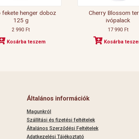
 fekete henger doboz
Cherry Blossom te
125 g
ivópalack
2 990
Ft
17 990
Ft
Kosárba teszem
Kosárba tesz
Általános információk
Magunkról
Szállítási és fizetési feltételek
Általános Szerződési Feltételek
Adatkezelési Tájékoztató