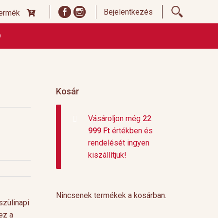
Bejelentkezés
termék
Ó
ődési Feltételek
Címoldal termékek listája, ideiglenes
 és fizetési feltételek
Teafajták, ültetvények
top 10
Kosár
Vásároljon még
22
999
Ft
értékben és
rendelését ingyen
kiszállítjuk!
Nincsenek termékek a kosárban.
szülinapi
ez a