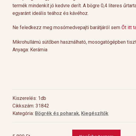
termék mindenkit jó kedvre derít. A bögre 0,4 literes űrtar
egyaránt ideális teához és kávéhoz.
Ne feledkezz meg mosómedvepajti barátjáról sem
Őt itt 
Mikrohullámú sütőben használható, mosogatógépben tiszt
Anyaga: Kerámia
Cocktail Time
Levendulás aperiti
Nyári estéken jól esik egy hűsítő koktél.
Hozzávalók 1 pohárho
Kiszerelés: 1db
Nagy örömünkre a tea egyre nagyobb
Levendulavirág 125 ml 
Cikkszám: 31842
teret kap a gasztronómiában és a koktél
pezsgő Elkészítés: Önts
[…]
Kategória:
Bögrék és poharak
,
Kiegészítők
készítő mesterek is egyre több
levendulavirágot 125 ml