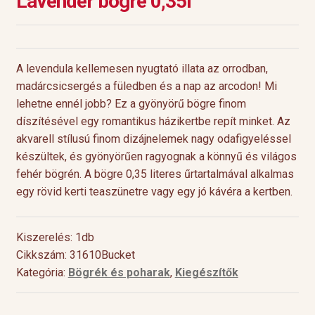
Lavender bögre 0,35l
A levendula kellemesen nyugtató illata az orrodban,
madárcsicsergés a füledben és a nap az arcodon! Mi
lehetne ennél jobb? Ez a gyönyörű bögre finom
díszítésével egy romantikus házikertbe repít minket. Az
akvarell stílusú finom dizájnelemek nagy odafigyeléssel
készültek, és gyönyörűen ragyognak a könnyű és világos
fehér bögrén. A bögre 0,35 literes űrtartalmával alkalmas
egy rövid kerti teaszünetre vagy egy jó kávéra a kertben.
Kiszerelés: 1db
Cikkszám: 31610Bucket
Kategória:
Bögrék és poharak
,
Kiegészítők