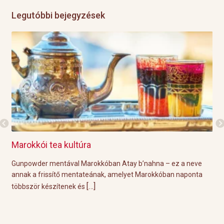
Legutóbbi bejegyzések
Marokkói tea kultúra
Gri
l
Gunpowder mentával Marokkóban Atay b’nahna – ez a neve
A k
ágot
annak a frissítő mentateának, amelyet Marokkóban naponta
tök
[…]
többször készítenek és
Épp