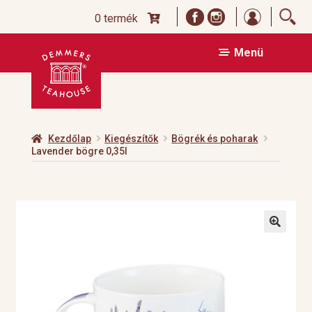
Bejelentk
0 termék
Ugrás
Kilépés
Menü
a
a
navigációhoz
tartalomba
Kezdőlap
Kiegészítők
Bögrék és poharak
Lavender bögre 0,35l