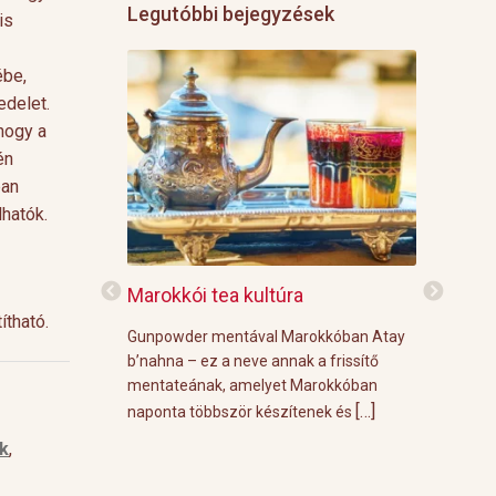
Legutóbbi bejegyzések
is
ébe,
edelet.
hogy a
én
ban
hatók.
f
Marokkói tea kultúra
Grillre vi
ítható.
z: 3 g Demmers
Gunpowder mentával Marokkóban Atay
A közelgő i
víz Prosecco
b’nahna – ez a neve annak a frissítő
meleg őszi
ünk le 3 g
mentateának, amelyet Marokkóban
körülménye
[…]
[…]
 forró vízzel,
naponta többször készítenek és
grill parti
k
,