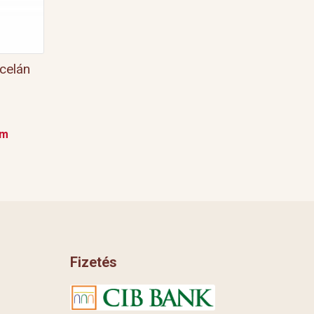
celán
em
Fizetés