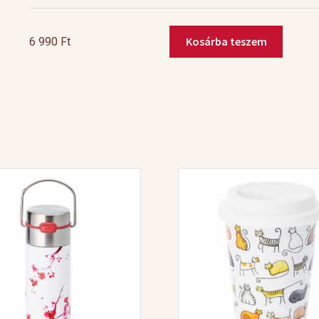
Kosárba teszem
6 990
Ft
Junjin
Gaiwan
0,1l
mennyiség