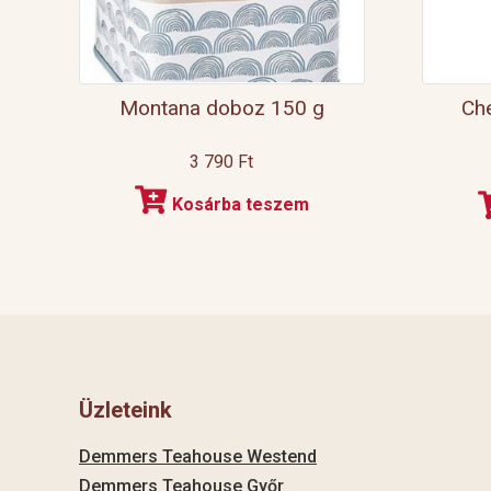
Montana doboz 150 g
Ch
3 790
Ft
Kosárba teszem
Üzleteink
Demmers Teahouse Westend
Demmers Teahouse Győr