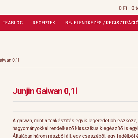
0 Ft
0 
TEABLOG
RECEPTEK
BEJELENTKEZÉS / REGISZTRÁCI
si Tájékoztató
Általános Szerződési Feltételek
Általános Szerz
Kiszállítás, garancia
Kosár
Magunkról
Profil
Receptek
Szállítási
aiwan 0,1l
szautasított fizetés
Webáruház
Rólunk
HoReCa
Impresszum
Junjin Gaiwan 0,1l
A gaiwan, mint a teakészítés egyik legeredetibb eszköze
hagyományokkal rendelkező klasszikus kiegészítő is egy
Általában három részből áll, egy csészéből, egy fedélből 