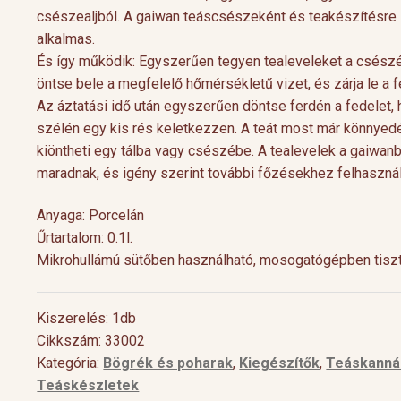
csészealjból. A gaiwan teáscsészeként és teakészítésre 
alkalmas.
És így működik: Egyszerűen tegyen tealeveleket a csész
öntse bele a megfelelő hőmérsékletű vizet, és zárja le a f
Az áztatási idő után egyszerűen döntse ferdén a fedelet, 
szélén egy kis rés keletkezzen. A teát most már könnyed
kiöntheti egy tálba vagy csészébe. A tealevelek a gaiwan
maradnak, és igény szerint további főzésekhez felhasznál
Anyaga: Porcelán
Űrtartalom: 0.1l.
Cocktail Time
Levendulás aperiti
Mikrohullámú sütőben használható, mosogatógépben tiszt
Nyári estéken jól esik egy hűsítő koktél.
Hozzávalók 1 pohárho
Nagy örömünkre a tea egyre nagyobb
Levendulavirág 125 ml 
teret kap a gasztronómiában és a koktél
pezsgő Elkészítés: Önts
Kiszerelés: 1db
[…]
készítő mesterek is egyre több
levendulavirágot 125 ml
Cikkszám: 33002
Kategória:
Bögrék és poharak
,
Kiegészítők
,
Teáskanná
Teáskészletek