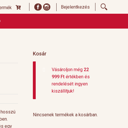
Bejelentkezés
termék
Ó
ődési Feltételek
Címoldal termékek listája, ideiglenes
 és fizetési feltételek
Teafajták, ültetvények
top 10
Kosár
Vásároljon még
22
999
Ft
értékben és
rendelését ingyen
kiszállítjuk!
, hosszú
Nincsenek termékek a kosárban.
ben.
és egy