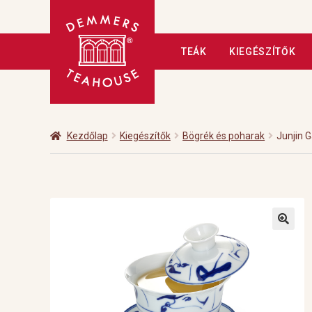
Ugrás
Kilépés
TEÁK
KIEGÉSZÍTŐK
a
a
navigációhoz
tartalomba
Kezdőlap
A tea
Adatkezelé
Fizetés
Hírlevél
Kapcsolat
Kezdőlap
Kiegészítők
Bögrék és poharak
Junjin G
Üzleteink
Vendéglátás
Vis