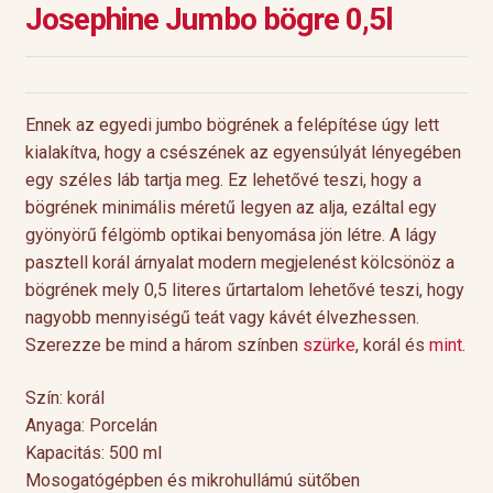
Josephine Jumbo bögre 0,5l
Ennek az egyedi jumbo bögrének a felépítése úgy lett
kialakítva, hogy a csészének az egyensúlyát lényegében
egy széles láb tartja meg. Ez lehetővé teszi, hogy a
bögrének minimális méretű legyen az alja, ezáltal egy
gyönyörű félgömb optikai benyomása jön létre. A lágy
pasztell korál árnyalat modern megjelenést kölcsönöz a
bögrének mely 0,5 literes űrtartalom lehetővé teszi, hogy
nagyobb mennyiségű teát vagy kávét élvezhessen.
Szerezze be mind a három színben
szürke
, korál és
mint
.
Szín: korál
Anyaga: Porcelán
Kapacitás: 500 ml
Mosogatógépben és mikrohullámú sütőben