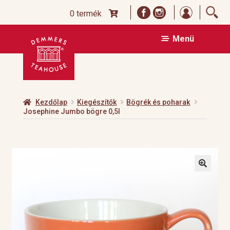
Bejelentk
0 termék
Ugrás
Kilépés
Menü
a
a
navigációhoz
tartalomba
Kezdőlap
Kiegészítők
Bögrék és poharak
Josephine Jumbo bögre 0,5l