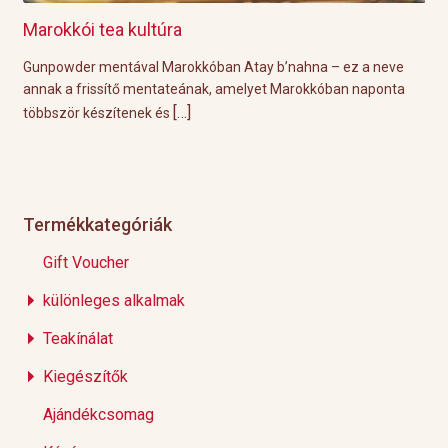
Grillre visszük a teát!
ban Atay b’nahna – ez a neve
A közelgő indián nyár és a kelleme
k, amelyet Marokkóban naponta
tökéletes körülményeket biztosítanak 
[…]
Éppen ezért ebben a
Termékkategóriák
Gift Voucher
különleges alkalmak
Teakínálat
Kiegészítők
Ajándékcsomag