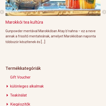
Marokkói tea kultúra
Gri
l
Gunpowder mentával Marokkóban Atay b’nahna – ez a neve
A k
ágot
annak a frissítő mentateának, amelyet Marokkóban naponta
tök
[…]
többször készítenek és
Épp
Termékkategóriák
Gift Voucher
különleges alkalmak
Teakínálat
Kiegészítők