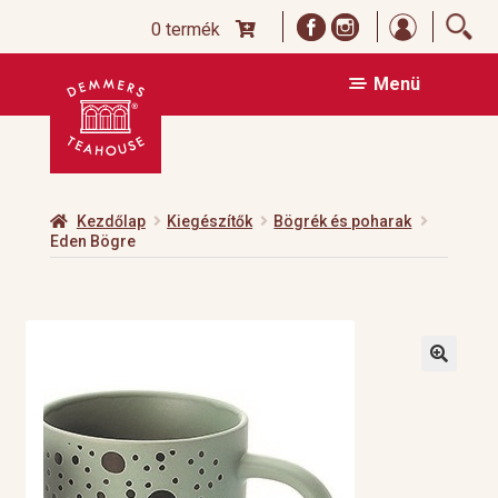
Bejelentk
0 termék
Ugrás
Kilépés
Menü
a
a
navigációhoz
tartalomba
Kezdőlap
Kiegészítők
Bögrék és poharak
Eden Bögre