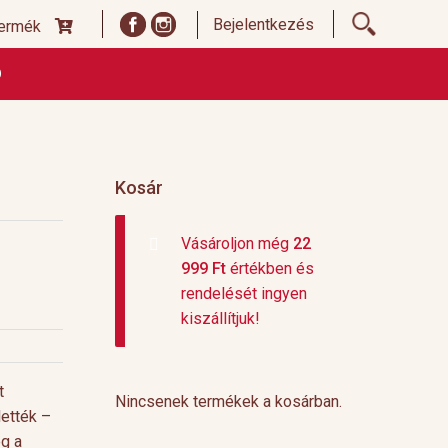
Bejelentkezés
termék
Ó
ődési Feltételek
Címoldal termékek listája, ideiglenes
 és fizetési feltételek
Teafajták, ültetvények
top 10
Kosár
Vásároljon még
22
999
Ft
értékben és
rendelését ingyen
kiszállítjuk!
t
Nincsenek termékek a kosárban.
lették –
eg a