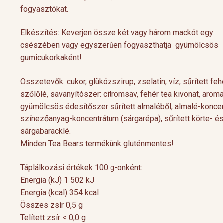
fogyasztókat.
Elkészítés: Keverjen össze két vagy három mackót egy
csészében vagy egyszerűen fogyaszthatja gyümölcsös
gumicukorkaként!
Összetevők: cukor, glükózszirup, zselatin, víz, sűrített feh
szőlőlé, savanyítószer: citromsav, fehér tea kivonat, aroma
gyümölcsös édesítőszer sűrített almaléből, almalé-konce
színezőanyag-koncentrátum (sárgarépa), sűrített körte- é
sárgabaracklé.
Cocktail Time
Levendulás aperiti
Minden Tea Bears termékünk gluténmentes!
Nyári estéken jól esik egy hűsítő koktél.
Hozzávalók 1 pohárho
Nagy örömünkre a tea egyre nagyobb
Levendulavirág 125 ml 
Táplálkozási értékek 100 g-onként:
teret kap a gasztronómiában és a koktél
pezsgő Elkészítés: Önts
Energia (kJ) 1 502 kJ
[…]
készítő mesterek is egyre több
levendulavirágot 125 ml
Energia (kcal) 354 kcal
Összes zsír 0,5 g
Telített zsír < 0,0 g