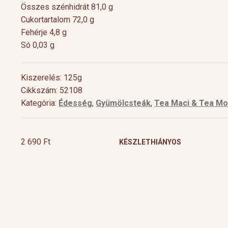
Összes szénhidrát 81,0 g
Cukortartalom 72,0 g
Fehérje 4,8 g
Só 0,03 g
Kiszerelés: 125g
Cikkszám: 52108
Kategória:
Édesség
,
Gyümölcsteák
,
Tea Maci & Tea Mo
2 690
Ft
KÉSZLETHIÁNYOS