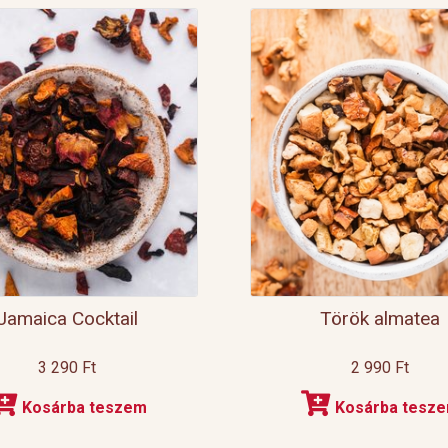
Jamaica Cocktail
Török almatea
3 290
Ft
2 990
Ft
Kosárba teszem
Kosárba tesz