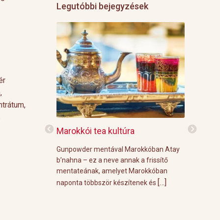
Legutóbbi bejegyzések
ér
,
ntrátum,
s
f
Marokkói tea kultúra
Grillre vi
z: 3 g Demmers
Gunpowder mentával Marokkóban Atay
A közelgő i
víz Prosecco
b’nahna – ez a neve annak a frissítő
meleg őszi
ünk le 3 g
mentateának, amelyet Marokkóban
körülménye
[…]
[…]
 forró vízzel,
naponta többször készítenek és
grill parti