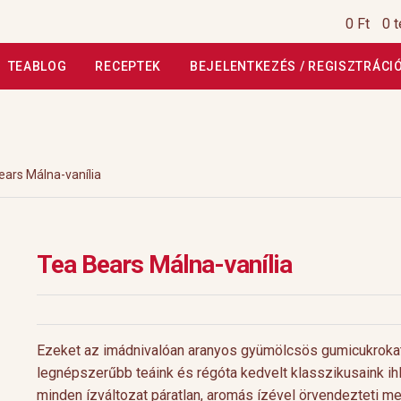
0 Ft
0 
TEABLOG
RECEPTEK
BEJELENTKEZÉS / REGISZTRÁCI
si Tájékoztató
Általános Szerződési Feltételek
Általános Szerz
Kiszállítás, garancia
Kosár
Magunkról
Profil
Receptek
Szállítási
ears Málna-vanília
szautasított fizetés
Webáruház
Rólunk
HoReCa
Impresszum
Tea Bears Málna-vanília
Ezeket az imádnivalóan aranyos gyümölcsös gumicukroka
legnépszerűbb teáink és régóta kedvelt klasszikusaink ih
minden ízváltozat páratlan, aromás ízével örvendezteti m