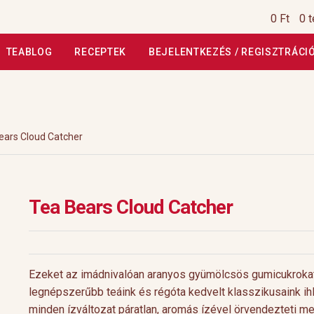
0 Ft
0 
TEABLOG
RECEPTEK
BEJELENTKEZÉS / REGISZTRÁCI
si Tájékoztató
Általános Szerződési Feltételek
Általános Szerz
Kiszállítás, garancia
Kosár
Magunkról
Profil
Receptek
Szállítási
ears Cloud Catcher
szautasított fizetés
Webáruház
Rólunk
HoReCa
Impresszum
Tea Bears Cloud Catcher
Ezeket az imádnivalóan aranyos gyümölcsös gumicukroka
legnépszerűbb teáink és régóta kedvelt klasszikusaink ih
minden ízváltozat páratlan, aromás ízével örvendezteti m