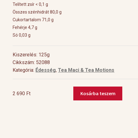
Telített zsír < 0,1 g
Összes szénhidrát 80,0 g
Cukortartalom 71,0 g
Fehérje 4,7 g
Só 0,03 g
Kiszerelés: 125g
Cikkszám: 52088
Kategória:
Édesség
,
Tea Maci & Tea Motions
Kosárba teszem
2 690
Ft
Tea
Bears
Cloud
Catcher
mennyiség