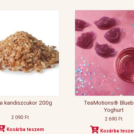
a kandiszcukor 200g
TeaMotions® Blueb
Yoghurt
2 090
Ft
2 690
Ft
Kosárba teszem
Kosárba tesz