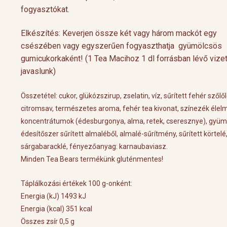
fogyasztókat.
Elkészítés: Keverjen össze két vagy három mackót egy
csészében vagy egyszerűen fogyaszthatja gyümölcsös
gumicukorkaként! (1 Tea Macihoz 1 dl forrásban lévő vize
javaslunk)
Összetétel: cukor, glükózszirup, zselatin, víz, sűrített fehér szőlől
citromsav, természetes aroma, fehér tea kivonat, színezék élel
koncentrátumok (édesburgonya, alma, retek, cseresznye), gyüm
édesítőszer sűrített almaléből, almalé-sűrítmény, sűrített körtelé,
Cocktail Time
Levendulás aperiti
sárgabaracklé, fényezőanyag: karnaubaviasz.
Nyári estéken jól esik egy hűsítő koktél.
Hozzávalók 1 pohárho
Minden Tea Bears termékünk gluténmentes!
Nagy örömünkre a tea egyre nagyobb
Levendulavirág 125 ml 
teret kap a gasztronómiában és a koktél
pezsgő Elkészítés: Önts
Táplálkozási értékek 100 g-onként:
[…]
készítő mesterek is egyre több
levendulavirágot 125 ml
Energia (kJ) 1493 kJ
Energia (kcal) 351 kcal
Összes zsír 0,5 g