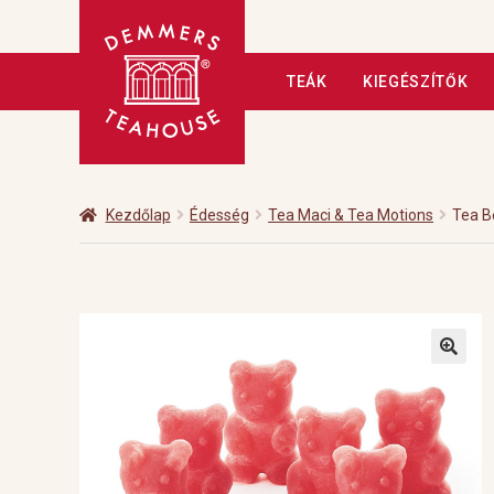
Ugrás
Kilépés
TEÁK
KIEGÉSZÍTŐK
a
a
navigációhoz
tartalomba
Kezdőlap
A tea
Adatkezelé
Fizetés
Hírlevél
Kapcsolat
Kezdőlap
Édesség
Tea Maci & Tea Motions
Tea B
Üzleteink
Vendéglátás
Vis