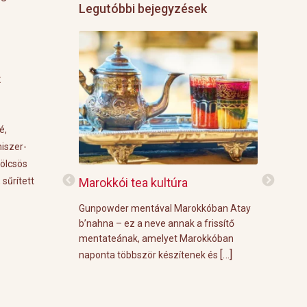
Legutóbbi bejegyzések
t
é,
miszer-
ölcsös
 sűrített
f
Marokkói tea kultúra
Grillre vi
z: 3 g Demmers
Gunpowder mentával Marokkóban Atay
A közelgő i
víz Prosecco
b’nahna – ez a neve annak a frissítő
meleg őszi
ünk le 3 g
mentateának, amelyet Marokkóban
körülménye
[…]
[…]
 forró vízzel,
naponta többször készítenek és
grill parti