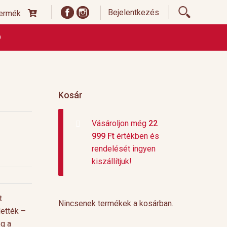
Bejelentkezés
termék
Ó
ődési Feltételek
Címoldal termékek listája, ideiglenes
 és fizetési feltételek
Teafajták, ültetvények
top 10
Kosár
Vásároljon még
22
999
Ft
értékben és
rendelését ingyen
kiszállítjuk!
t
Nincsenek termékek a kosárban.
lették –
eg a