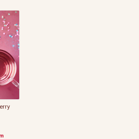
erry
em