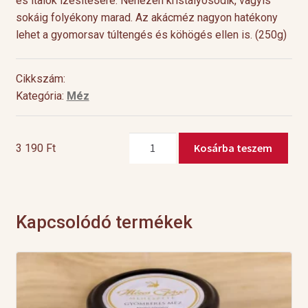
és italok ízesítésére. Nehezen kristályosodik, vagyis
sokáig folyékony marad. Az akácméz nagyon hatékony
lehet a gyomorsav túltengés és köhögés ellen is. (250g)
Cikkszám:
Kategória:
Méz
Akácméz
Kosárba teszem
3 190
Ft
mennyiség
Kapcsolódó termékek