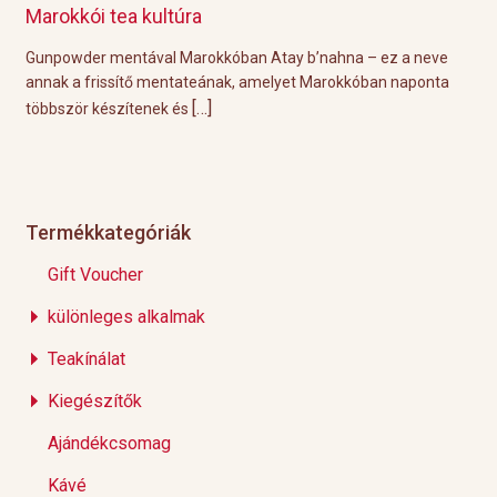
Grillre visszük a teát!
ay b’nahna – ez a neve
A közelgő indián nyár és a kellemesen mele
yet Marokkóban naponta
tökéletes körülményeket biztosítanak a hétvé
[…]
Éppen ezért ebben a
Termékkategóriák
Gift Voucher
különleges alkalmak
Teakínálat
Kiegészítők
Ajándékcsomag
Kávé