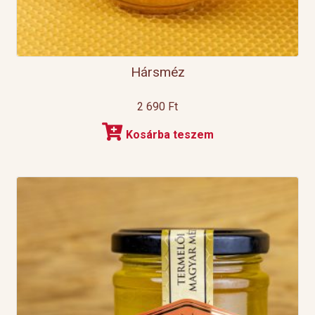
Hársméz
2 690
Ft
Kosárba teszem