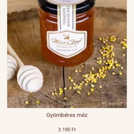
Gyömbéres méz
3 190
Ft