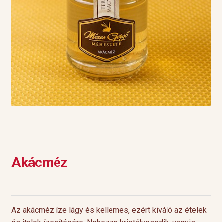
Akácméz
Az akácméz íze lágy és kellemes, ezért kiváló az ételek