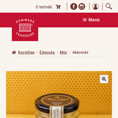
Bejelentk
0 termék
Ugrás
Kilépés
Menü
a
a
navigációhoz
tartalomba
Kezdőlap
Édesség
Méz
Akácméz