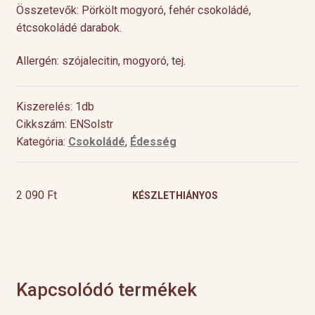
Összetevők: Pörkölt mogyoró, fehér csokoládé,
étcsokoládé darabok.
Allergén: szójalecitin, mogyoró, tej.
Kiszerelés: 1db
Cikkszám: ENSolstr
Kategória:
Csokoládé
,
Édesség
2 090
Ft
KÉSZLETHIÁNYOS
Kapcsolódó termékek