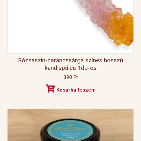
Rózsaszín-narancssárga színes hosszú
kandispálca 1db-os
390
Ft
Kosárba teszem