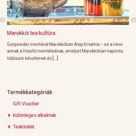
Grillre visszük a teát!
ay b’nahna – ez a neve
A közelgő indián nyár és a kellemesen mele
yet Marokkóban naponta
tökéletes körülményeket biztosítanak a hétvé
[…]
Éppen ezért ebben a
Termékkategóriák
Gift Voucher
különleges alkalmak
Teakínálat