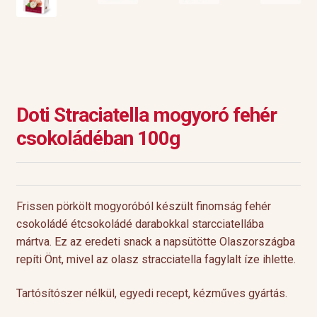
Doti Straciatella mogyoró fehér
csokoládéban 100g
Frissen pörkölt mogyoróból készült finomság fehér
csokoládé étcsokoládé darabokkal starcciatellába
mártva. Ez az eredeti snack a napsütötte Olaszországba
repíti Önt, mivel az olasz stracciatella fagylalt íze ihlette.
Tartósítószer nélkül, egyedi recept, kézműves gyártás.