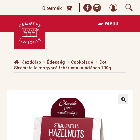
Bejelentk
0 termék
Ugrás
Kilépés
Menü
a
a
navigációhoz
tartalomba
Kezdőlap
Édesség
Csokoládé
Doti
Straciatella mogyoró fehér csokoládéban 100g