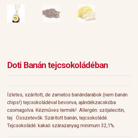
Doti Banán tejcsokoládéban
Ízletes, szárított, de zamatos banándarabok (nem banán
chips!) tejcsokoládéval bevonva, ajándékzacskóba
csomagolva. Kézműves termék! Allergén: szójalecitin,
tej Összetevők: Szárított banán, tejcsokoládé.
Tejcsokoládé: kakaó szárazanyag minimum 32,1%.