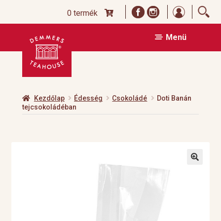
Bejelentk
0 termék
Ugrás
Kilépés
Menü
a
a
navigációhoz
tartalomba
Kezdőlap
Édesség
Csokoládé
Doti Banán
tejcsokoládéban