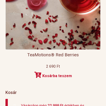
TeaMotions® Red Berries
2 690
Ft
Kosárba teszem
Kosár
Vásároljon még
22 999
Ft
értékben és