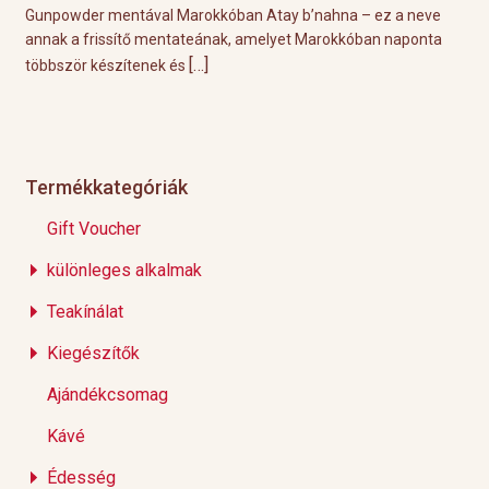
l
Gunpowder mentával Marokkóban Atay b’nahna – ez a neve
A k
ágot
annak a frissítő mentateának, amelyet Marokkóban naponta
tök
[…]
többször készítenek és
Épp
Termékkategóriák
Gift Voucher
különleges alkalmak
Teakínálat
Kiegészítők
Ajándékcsomag
Kávé
Édesség